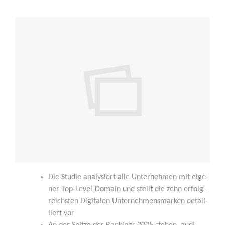
Die Stu­die ana­ly­siert alle Unter­neh­men mit eige­
ner Top-Level-Domain und stellt die zehn erfolg­
reichs­ten Digi­ta­len Unter­neh­mens­mar­ken detail­
liert vor