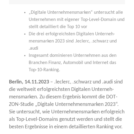
„Digi­ta­le Unter­neh­mens­mar­ken“ unter­sucht alle
Unter­neh­men mit eige­ner Top-Level-Domain und
stellt detail­liert die Top 10 vor
Die drei erfolg­reichs­ten Digi­ta­len Unter­neh­
mens­mar­ken 2023 sind .leclerc, .schwarz und
.audi
Ins­ge­samt domi­nie­ren Unter­neh­men aus den
Bran­chen Finanz, Auto­mo­bil und Inter­net das
Top-10-Ranking.
Ber­lin, 14.11.2023
– .leclerc, .schwarz und .audi sind
die welt­weit erfolg­reichs­ten Digi­ta­len Unter­neh­
mens­mar­ken. Zu die­sem Ergeb­nis kommt die DOT­
ZON-Stu­die „Digi­ta­le Unter­neh­mens­mar­ken 2023“.
Sie unter­sucht, wie Unter­neh­mens­mar­ken erfolg­reich
als Top-Level-Domains genutzt wer­den und stellt die
bes­ten Ergeb­nis­se in einem detail­lier­ten Ran­king vor.