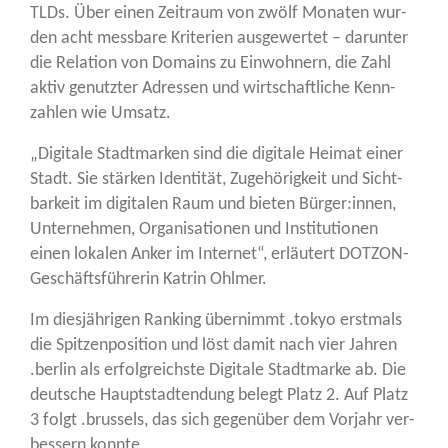
TLDs. Über einen Zeit­raum von zwölf Mona­ten wur­
den acht mess­ba­re Kri­te­ri­en aus­ge­wer­tet – dar­un­ter
die Rela­ti­on von Domains zu Ein­woh­nern, die Zahl
aktiv genutz­ter Adres­sen und wirt­schaft­li­che Kenn­
zah­len wie Umsatz.
„Digi­ta­le Stadt­mar­ken sind die digi­ta­le Hei­mat einer
Stadt. Sie stär­ken Iden­ti­tät, Zuge­hö­rig­keit und Sicht­
bar­keit im digi­ta­len Raum und bie­ten Bürger:innen,
Unter­neh­men, Orga­ni­sa­tio­nen und Insti­tu­tio­nen
einen loka­len Anker im Inter­net“, erläu­tert DOT­ZON-
Geschäfts­füh­re­rin Kat­rin Ohlmer.
Im dies­jäh­ri­gen Ran­king über­nimmt .tokyo erst­mals
die Spit­zen­po­si­ti­on und löst damit nach vier Jah­ren
.ber­lin als erfolg­reichs­te Digi­ta­le Stadt­mar­ke ab. Die
deut­sche Haupt­stadt­en­dung belegt Platz 2. Auf Platz
3 folgt .brussels, das sich gegen­über dem Vor­jahr ver­
bes­sern konnte.