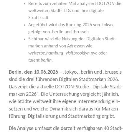
Bereits zum zehn­ten Mal ana­ly­siert DOTZON die
welt­wei­ten Stadt-TLDs und ihre digi­ta­le
Strahlkraft
Ange­führt wird das Ran­king 2026 von .tokyo,
gefolgt von .ber­lin und .brussels
Sicht­bar wird die Nut­zung der Digi­ta­len Stadt­
mar­ken anhand von Adres­sen wie
welterbe.hamburg
,
visitbrooklyn.nyc
oder
talent.berlin
.
Ber­lin, den 10.06.2026
– .tokyo, .ber­lin und .brussels
sind die drei füh­ren­den Digi­ta­len Stadt­mar­ken 2026.
Das zeigt die aktu­el­le DOT­ZON-Stu­die „Digi­ta­le Stadt­
mar­ken 2026“. Die Unter­su­chung ver­gleicht jähr­lich,
wie Städ­te welt­weit ihre eige­ne Inter­neten­dung ein­
set­zen und wel­che Dyna­mik sich dar­aus für Mar­ken­
füh­rung, Digi­ta­li­sie­rung und Stadt­mar­ke­ting ergibt.
Die Ana­ly­se umfasst die der­zeit ver­füg­ba­ren 40 Stadt-