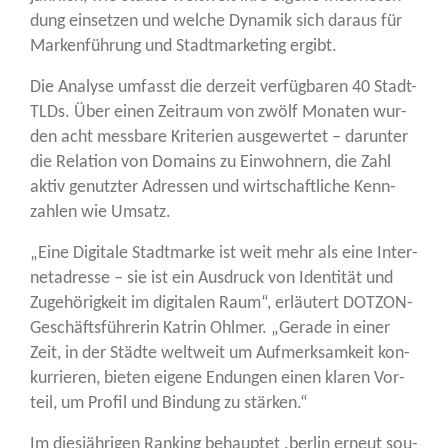
dung ein­set­zen und wel­che Dyna­mik sich dar­aus für
Mar­ken­füh­rung und Stadt­mar­ke­ting ergibt.
Die Ana­ly­se umfasst die der­zeit ver­füg­ba­ren 40 Stadt-
TLDs. Über einen Zeit­raum von zwölf Mona­ten wur­
den acht mess­ba­re Kri­te­ri­en aus­ge­wer­tet – dar­un­ter
die Rela­ti­on von Domains zu Ein­woh­nern, die Zahl
aktiv genutz­ter Adres­sen und wirt­schaft­li­che Kenn­
zah­len wie Umsatz.
„Eine Digi­ta­le Stadt­mar­ke ist weit mehr als eine Inter­
net­adres­se – sie ist ein Aus­druck von Iden­ti­tät und
Zuge­hö­rig­keit im digi­ta­len Raum“, erläu­tert DOT­ZON-
Geschäfts­füh­re­rin Kat­rin Ohl­mer. „Gera­de in einer
Zeit, in der Städ­te welt­weit um Auf­merk­sam­keit kon­
kur­rie­ren, bie­ten eige­ne Endun­gen einen kla­ren Vor­
teil, um Pro­fil und Bin­dung zu stärken.“
Im dies­jäh­ri­gen Ran­king behaup­tet .ber­lin erneut sou­