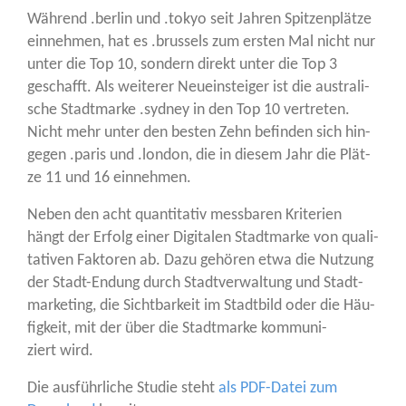
Wäh­rend .ber­lin und .tokyo seit Jah­ren Spit­zen­plät­ze
ein­neh­men, hat es .brussels zum ers­ten Mal nicht nur
unter die Top 10, son­dern direkt unter die Top 3
geschafft. Als wei­te­rer Neu­ein­stei­ger ist die aus­tra­li­
sche Stadt­mar­ke .syd­ney in den Top 10 ver­tre­ten.
Nicht mehr unter den bes­ten Zehn befin­den sich hin­
ge­gen .paris und .lon­don, die in die­sem Jahr die Plät­
ze 11 und 16 einnehmen.
Neben den acht quan­ti­ta­tiv mess­ba­ren Kri­te­ri­en
hängt der Erfolg einer Digi­ta­len Stadt­mar­ke von qua­li­
ta­ti­ven Fak­to­ren ab. Dazu gehö­ren etwa die Nut­zung
der Stadt-Endung durch Stadt­ver­wal­tung und Stadt­
mar­ke­ting, die Sicht­bar­keit im Stadt­bild oder die Häu­
fig­keit, mit der über die Stadt­mar­ke kom­mu­ni­
ziert wird.
Die aus­führ­li­che Stu­die steht
als PDF-Datei zum