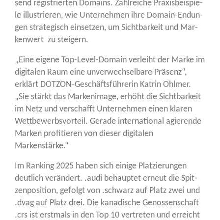
send regis­trier­ten Domains. Zahl­rei­che Pra­xis­bei­spie­
le illus­trie­ren, wie Unter­neh­men ihre Domain-Endun­
gen stra­te­gisch ein­set­zen, um Sicht­bar­keit und Mar­
ken­wert zu steigern.
„Eine eige­ne Top-Level-Domain ver­leiht der Mar­ke im
digi­ta­len Raum eine unver­wech­sel­ba­re Prä­senz“,
erklärt DOT­ZON-Geschäfts­füh­re­rin Kat­rin Ohl­mer.
„Sie stärkt das Mar­ken­image, erhöht die Sicht­bar­keit
im Netz und ver­schafft Unter­neh­men einen kla­ren
Wett­be­werbs­vor­teil. Gera­de inter­na­tio­nal agie­ren­de
Mar­ken pro­fi­tie­ren von die­ser digi­ta­len
Markenstärke.“
Im Ran­king 2025 haben sich eini­ge Plat­zie­run­gen
deut­lich ver­än­dert. .audi behaup­tet erneut die Spit­
zen­po­si­ti­on, gefolgt von .schwarz auf Platz zwei und
.dvag auf Platz drei. Die kana­di­sche Genos­sen­schaft
.crs ist erst­mals in den Top 10 ver­tre­ten und erreicht