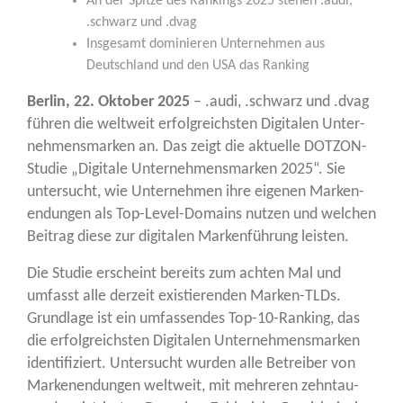
An der Spit­ze des Ran­kings 2025 ste­hen .audi,
.schwarz und .dvag
Ins­ge­samt domi­nie­ren Unter­neh­men aus
Deutsch­land und den USA das Ranking
Ber­lin, 22. Okto­ber 2025
– .audi, .schwarz und .dvag
füh­ren die welt­weit erfolg­reichs­ten Digi­ta­len Unter­
neh­mens­mar­ken an. Das zeigt die aktu­el­le DOT­ZON-
Stu­die „Digi­ta­le Unter­neh­mens­mar­ken 2025“. Sie
unter­sucht, wie Unter­neh­men ihre eige­nen Mar­ken­
en­dun­gen als Top-Level-Domains nut­zen und wel­chen
Bei­trag die­se zur digi­ta­len Mar­ken­füh­rung leisten.
Die Stu­die erscheint bereits zum ach­ten Mal und
umfasst alle der­zeit exis­tie­ren­den Mar­ken-TLDs.
Grund­la­ge ist ein umfas­sen­des Top-10-Ran­king, das
die erfolg­reichs­ten Digi­ta­len Unter­neh­mens­mar­ken
iden­ti­fi­ziert. Unter­sucht wur­den alle Betrei­ber von
Mar­ken­en­dun­gen welt­weit, mit meh­re­ren zehn­tau­