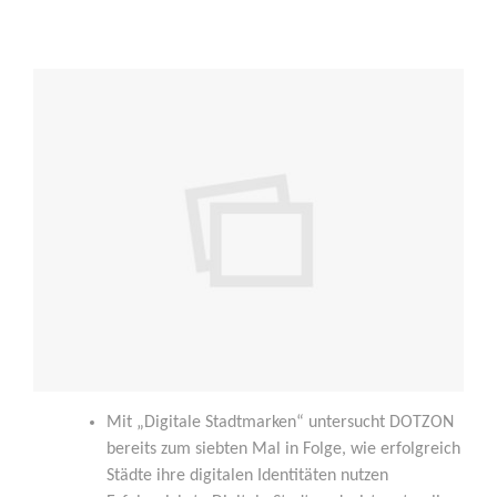
Mit „Digi­ta­le Stadt­mar­ken“ unter­sucht DOTZON
bereits zum sieb­ten Mal in Fol­ge, wie erfolg­reich
Städ­te ihre digi­ta­len Iden­ti­tä­ten nutzen