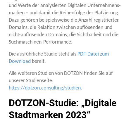
und Wer­te der ana­ly­sier­ten Digi­ta­len Unter­neh­mens­
mar­ken – und damit die Rei­hen­fol­ge der Plat­zie­rung.
Dazu gehö­ren bei­spiels­wei­se die Anzahl regis­trier­ter
Domains, die Rela­ti­on zwi­schen auf­lö­sen­den und
nicht-auf­lö­sen­den Domains, die Sicht­bar­keit und die
Suchmaschinen-Performance.
Die aus­führ­li­che Stu­die steht als
PDF-Datei zum
Down­load
bereit.
Alle wei­te­ren Stu­di­en von DOTZON fin­den Sie auf
unse­rer Stu­di­en­sei­te:
https://dotzon.consulting/studien
.
DOTZON-Studie: „Digitale
Stadtmarken 2023“