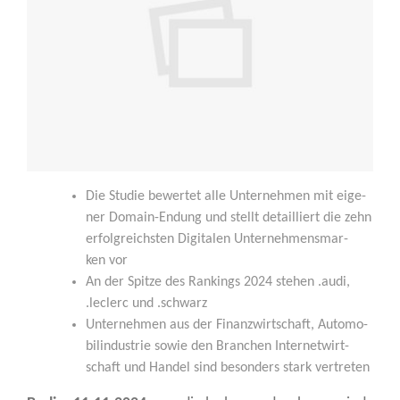
Die Stu­die bewer­tet alle Unter­neh­men mit eige­
ner Domain-Endung und stellt detail­liert die zehn
erfolg­reichs­ten Digi­ta­len Unter­neh­mens­mar­
ken vor
An der Spit­ze des Ran­kings 2024 ste­hen .audi,
.leclerc und .schwarz
Unter­neh­men aus der Finanz­wirt­schaft, Auto­mo­
bil­in­dus­trie sowie den Bran­chen Inter­net­wirt­
schaft und Han­del sind beson­ders stark vertreten