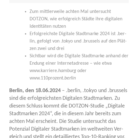
Zum mitt­ler­wei­le ach­ten Mal unter­sucht
DOTZON, wie erfolg­reich Städ­te ihre digi­ta­len
Iden­ti­tä­ten nutzen
Erfolg­reichs­te Digi­ta­le Stadt­mar­ke 2024 ist .ber­
lin, gefolgt von .tokyo und .brussels auf den Plät­
zen zwei und drei
Sicht­bar wird die Digi­ta­le Stadt­mar­ke anhand der
Endung einer Inter­net­adres­se – wie etwa
www.karriere.
ham­burg
oder
www.110prozent.
ber­lin
Ber­lin, den 18.06.2024
– .ber­lin, .tokyo und .brussels
sind die erfolg­reichs­ten Digi­ta­len Stadt­mar­ken. Zu
die­sem Schluss kommt die DOT­ZON-Stu­die „Digi­ta­le
Stadt­mar­ken 2024“, die in die­sem Jahr bereits zum
ach­ten Mal erscheint. Die Stu­die unter­sucht das
Poten­zi­al Digi­ta­ler Stadt­mar­ken im welt­wei­ten Ver­
gleich und stellt ein detail­lier­tes Top-10-Ran­king vor.