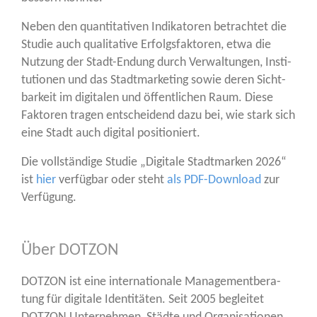
Neben den quan­ti­ta­ti­ven Indi­ka­to­ren betrach­tet die
Stu­die auch qua­li­ta­ti­ve Erfolgs­fak­to­ren, etwa die
Nut­zung der Stadt-Endung durch Ver­wal­tun­gen, Insti­
tu­tio­nen und das Stadt­mar­ke­ting sowie deren Sicht­
bar­keit im digi­ta­len und öffent­li­chen Raum. Die­se
Fak­to­ren tra­gen ent­schei­dend dazu bei, wie stark sich
eine Stadt auch digi­tal positioniert.
Die voll­stän­di­ge Stu­die „Digi­ta­le Stadt­mar­ken 2026“
ist
hier
ver­füg­bar oder steht
als PDF-Down­load
zur
Verfügung.
Über DOTZON
DOTZON ist eine inter­na­tio­na­le Manage­ment­be­ra­
tung für digi­ta­le Iden­ti­tä­ten. Seit 2005 beglei­tet