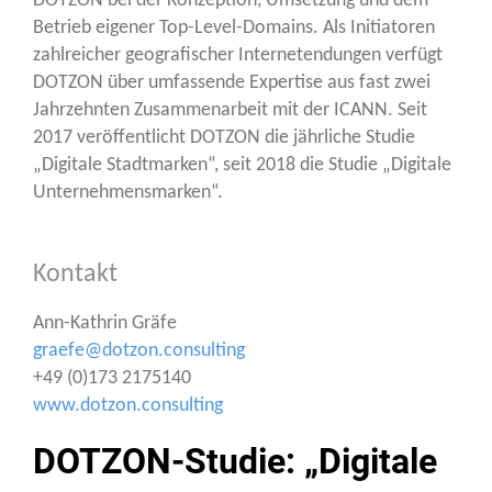
DOTZON bei der Kon­zep­ti­on, Umset­zung und dem
Betrieb eige­ner Top-Level-Domains. Als Initia­to­ren
zahl­rei­cher geo­gra­fi­scher Inter­neten­dun­gen ver­fügt
DOTZON über umfas­sen­de Exper­ti­se aus fast zwei
Jahr­zehn­ten Zusam­men­ar­beit mit der ICANN. Seit
2017 ver­öf­fent­licht DOTZON die jähr­li­che Stu­die
„Digi­ta­le Stadt­mar­ken“, seit 2018 die Stu­die „Digi­ta­le
Unternehmensmarken“.
Kontakt
Ann-Kath­rin Grä­fe
graefe@dotzon.consulting
+49 (0)173 2175140
www.dotzon.consulting
DOTZON-Studie: „Digitale