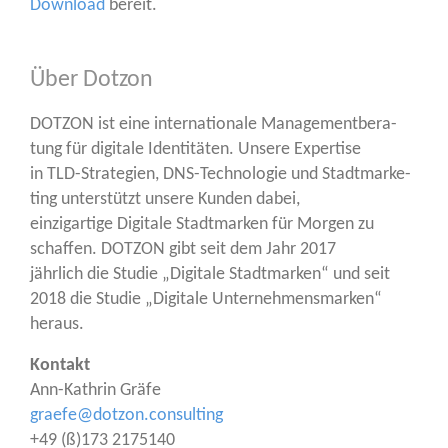
Down­load
bereit.
Über Dotzon
DOTZON ist eine inter­na­tio­na­le Manage­ment­be­ra­
tung für digi­ta­le Iden­ti­tä­ten. Unse­re Exper­ti­se
in TLD-Stra­te­gien, DNS-Tech­no­lo­gie und Stadt­mar­ke­
ting unter­stützt unse­re Kun­den dabei,
ein­zig­ar­ti­ge Digi­ta­le Stadt­mar­ken für Mor­gen zu
schaf­fen. DOTZON gibt seit dem Jahr 2017
jähr­lich die Stu­die „Digi­ta­le Stadt­mar­ken“ und seit
2018 die Stu­die „Digi­ta­le Unter­neh­mens­mar­ken“
heraus.
Kon­takt
Ann-Kath­rin Grä­fe
graefe@dotzon.consulting
+49 (ß)173 2175140