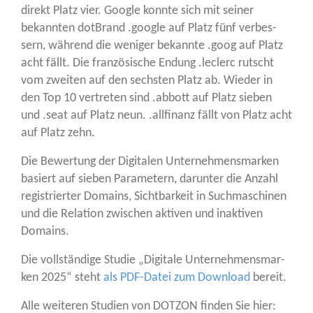
direkt Platz vier. Goog­le konn­te sich mit sei­ner
bekann­ten dot­Brand .goog­le auf Platz fünf ver­bes­
sern, wäh­rend die weni­ger bekann­te .goog auf Platz
acht fällt. Die fran­zö­si­sche Endung .leclerc rutscht
vom zwei­ten auf den sechs­ten Platz ab. Wie­der in
den Top 10 ver­tre­ten sind .abbott auf Platz sie­ben
und .seat auf Platz neun. .all­fi­nanz fällt von Platz acht
auf Platz zehn.
Die Bewer­tung der Digi­ta­len Unter­neh­mens­mar­ken
basiert auf sie­ben Para­me­tern, dar­un­ter die Anzahl
regis­trier­ter Domains, Sicht­bar­keit in Such­ma­schi­nen
und die Rela­ti­on zwi­schen akti­ven und inak­ti­ven
Domains.
Die voll­stän­di­ge Stu­die „Digi­ta­le Unter­neh­mens­mar­
ken 2025“ steht
als PDF-Datei zum Down­load
bereit.
Alle wei­te­ren Stu­di­en von DOTZON fin­den Sie hier: