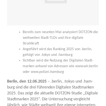
Bereits zum neun­ten Mal ana­ly­siert DOTZON die
welt­wei­ten Stadt-TLDs und ihre digi­ta­le
Strahlkraft
Ange­führt wird das Ran­king 2025 von .ber­lin,
gefolgt von .tokyo und .ham­burg
Sicht­bar wird die Nut­zung der Digi­ta­len Stadt­
mar­ken anhand von Adres­sen wie
www.wir.berlin
oder
www.polizei.hamburg
Ber­lin, den 12.06.2025
– .ber­lin, .tokyo und .ham­
burg sind die drei füh­ren­den Digi­ta­len Stadt­mar­ken
2025. Das zeigt die aktu­el­le DOT­ZON-Stu­die „Digi­ta­le
Stadt­mar­ken 2025“. Die Unter­su­chung ver­gleicht
jähr­lich, wie Städ­te welt­weit ihre eige­ne Inter­neten­