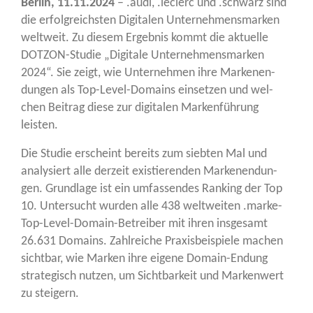
Ber­lin, 11.11.2024
– .audi, .leclerc und .schwarz sind
die erfolg­reichs­ten Digi­ta­len Unter­neh­mens­mar­ken
welt­weit. Zu die­sem Ergeb­nis kommt die aktu­el­le
DOT­ZON-Stu­die „Digi­ta­le Unter­neh­mens­mar­ken
2024“. Sie zeigt, wie Unter­neh­men ihre Mar­ken­en­
dun­gen als Top-Level-Domains ein­set­zen und wel­
chen Bei­trag die­se zur digi­ta­len Mar­ken­füh­rung
leisten.
Die Stu­die erscheint bereits zum sieb­ten Mal und
ana­ly­siert alle der­zeit exis­tie­ren­den Mar­ken­en­dun­
gen. Grund­la­ge ist ein umfas­sen­des Ran­king der Top
10. Unter­sucht wur­den alle 438 welt­wei­ten .mar­ke-
Top-Level-Domain-Betrei­ber mit ihren ins­ge­samt
26.631 Domains. Zahl­rei­che Pra­xis­bei­spie­le machen
sicht­bar, wie Mar­ken ihre eige­ne Domain-Endung
stra­te­gisch nut­zen, um Sicht­bar­keit und Mar­ken­wert
zu steigern.