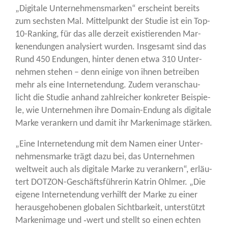
„Digi­ta­le Unter­neh­mens­mar­ken“ erscheint bereits
zum sechs­ten Mal. Mit­tel­punkt der Stu­die ist ein Top-
10-Ran­king, für das alle der­zeit exis­tie­ren­den Mar­
ken­en­dun­gen ana­ly­siert wur­den. Ins­ge­samt sind das
Rund 450 Endun­gen, hin­ter denen etwa 310 Unter­
neh­men ste­hen – denn eini­ge von ihnen betrei­ben
mehr als eine Inter­neten­dung. Zudem ver­an­schau­
licht die Stu­die anhand zahl­rei­cher kon­kre­ter Bei­spie­
le, wie Unter­neh­men ihre Domain-Endung als digi­ta­le
Mar­ke ver­an­kern und damit ihr Mar­ken­image stärken.
„Eine Inter­neten­dung mit dem Namen einer Unter­
neh­mens­mar­ke trägt dazu bei, das Unter­neh­men
welt­weit auch als digi­ta­le Mar­ke zu ver­an­kern“, erläu­
tert DOT­ZON-Geschäfts­füh­re­rin Kat­rin Ohl­mer. „Die
eige­ne Inter­neten­dung ver­hilft der Mar­ke zu einer
her­aus­ge­ho­be­nen glo­ba­len Sicht­bar­keit, unter­stützt
Mar­ken­image und ‑wert und stellt so einen ech­ten