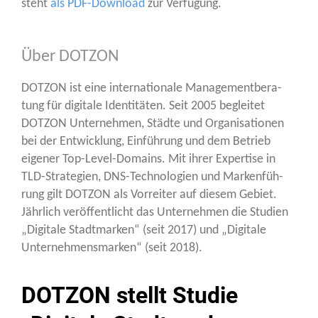
steht
als PDF-Down­load
zur Verfügung.
Über DOTZON
DOTZON ist eine inter­na­tio­na­le Manage­ment­be­ra­
tung für digi­ta­le Iden­ti­tä­ten. Seit 2005 beglei­tet
DOTZON Unter­neh­men, Städ­te und Orga­ni­sa­tio­nen
bei der Ent­wick­lung, Ein­füh­rung und dem Betrieb
eige­ner Top-Level-Domains. Mit ihrer Exper­ti­se in
TLD-Stra­te­gien, DNS-Tech­no­lo­gien und Mar­ken­füh­
rung gilt DOTZON als Vor­rei­ter auf die­sem Gebiet.
Jähr­lich ver­öf­fent­licht das Unter­neh­men die Stu­di­en
„Digi­ta­le Stadt­mar­ken“ (seit 2017) und „Digi­ta­le
Unter­neh­mens­mar­ken“ (seit 2018).
DOTZON stellt Studie