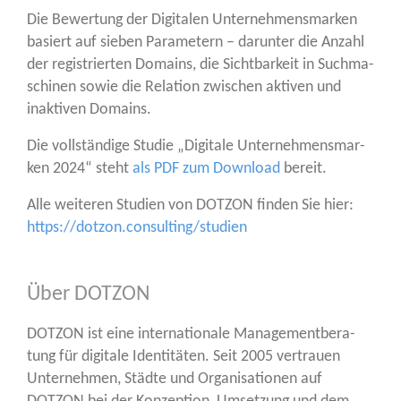
Die Bewer­tung der Digi­ta­len Unter­neh­mens­mar­ken
basiert auf sie­ben Para­me­tern – dar­un­ter die Anzahl
der regis­trier­ten Domains, die Sicht­bar­keit in Such­ma­
schi­nen sowie die Rela­ti­on zwi­schen akti­ven und
inak­ti­ven Domains.
Die voll­stän­di­ge Stu­die „Digi­ta­le Unter­neh­mens­mar­
ken 2024“ steht
als PDF zum Down­load
bereit.
Alle wei­te­ren Stu­di­en von DOTZON fin­den Sie hier:
https://dotzon.consulting/studien
Über DOTZON
DOTZON ist eine inter­na­tio­na­le Manage­ment­be­ra­
tung für digi­ta­le Iden­ti­tä­ten. Seit 2005 ver­trau­en
Unter­neh­men, Städ­te und Orga­ni­sa­tio­nen auf