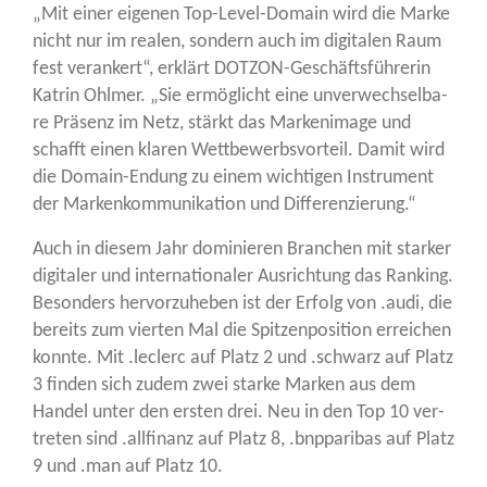
„Mit einer eige­nen Top-Level-Domain wird die Mar­ke
nicht nur im rea­len, son­dern auch im digi­ta­len Raum
fest ver­an­kert“, erklärt DOT­ZON-Geschäfts­füh­re­rin
Kat­rin Ohl­mer. „Sie ermög­licht eine unver­wech­sel­ba­
re Prä­senz im Netz, stärkt das Mar­ken­image und
schafft einen kla­ren Wett­be­werbs­vor­teil. Damit wird
die Domain-Endung zu einem wich­ti­gen Instru­ment
der Mar­ken­kom­mu­ni­ka­ti­on und Differenzierung.“
Auch in die­sem Jahr domi­nie­ren Bran­chen mit star­ker
digi­ta­ler und inter­na­tio­na­ler Aus­rich­tung das Ran­king.
Beson­ders her­vor­zu­he­ben ist der Erfolg von .audi, die
bereits zum vier­ten Mal die Spit­zen­po­si­ti­on errei­chen
konn­te. Mit .leclerc auf Platz 2 und .schwarz auf Platz
3 fin­den sich zudem zwei star­ke Mar­ken aus dem
Han­del unter den ers­ten drei. Neu in den Top 10 ver­
tre­ten sind .all­fi­nanz auf Platz 8, .bnppa­ri­bas auf Platz
9 und .man auf Platz 10.