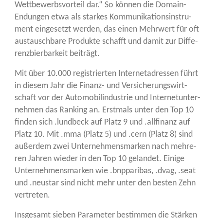
Wett­be­werbs­vor­teil dar.“ So kön­nen die Domain-
Endun­gen etwa als star­kes Kom­mu­ni­ka­ti­ons­in­stru­
ment ein­ge­setzt wer­den, das einen Mehr­wert für oft
aus­tausch­ba­re Pro­duk­te schafft und damit zur Dif­fe­
renz­bier­bar­keit beiträgt.
Mit über 10.000 regis­trier­ten Inter­net­adres­sen führt
in die­sem Jahr die Finanz- und Ver­si­che­rungs­wirt­
schaft vor der Auto­mo­bil­in­dus­trie und Inter­net­un­ter­
neh­men das Ran­king an. Erst­mals unter den Top 10
fin­den sich .lund­beck auf Platz 9 und .all­fi­nanz auf
Platz 10. Mit .mma (Platz 5) und .cern (Platz 8) sind
außer­dem zwei Unter­neh­mens­mar­ken nach meh­re­
ren Jah­ren wie­der in den Top 10 gelan­det. Eini­ge
Unter­neh­mens­mar­ken wie .bnppa­ri­bas, .dvag, .seat
und .neu­star sind nicht mehr unter den bes­ten Zehn
vertreten.
Ins­ge­samt sie­ben Para­me­ter bestim­men die Stär­ken