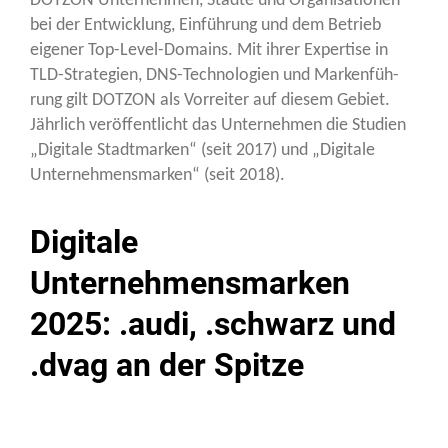
DOTZON Unter­neh­men, Städ­te und Orga­ni­sa­tio­nen
bei der Ent­wick­lung, Ein­füh­rung und dem Betrieb
eige­ner Top-Level-Domains. Mit ihrer Exper­ti­se in
TLD-Stra­te­gien, DNS-Tech­no­lo­gien und Mar­ken­füh­
rung gilt DOTZON als Vor­rei­ter auf die­sem Gebiet.
Jähr­lich ver­öf­fent­licht das Unter­neh­men die Stu­di­en
„Digi­ta­le Stadt­mar­ken“ (seit 2017) und „Digi­ta­le
Unter­neh­mens­mar­ken“ (seit 2018).
Digitale
Unternehmensmarken
2025: .audi, .schwarz und
.dvag an der Spitze