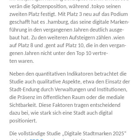
ve­rän die Spit­zen­po­si­ti­on, wäh­rend .tokyo sei­nen
zwei­ten Platz fes­tigt. Mit Platz 3 neu auf das Podi­um
geschafft hat es .ham­burg, das sei­ne digi­ta­le Mar­ken­
füh­rung in den ver­gan­ge­nen Jah­ren deut­lich aus­ge­
baut hat. Zu den wei­te­ren Auf­stei­gern zäh­len .wien
auf Platz 8 und .gent auf Platz 10, die in den ver­gan­
ge­nen Jah­ren nicht unter den Top 10 ver­tre­
ten waren.
Neben den quan­ti­ta­ti­ven Indi­ka­to­ren betrach­tet die
Stu­die auch qua­li­ta­ti­ve Aspek­te, etwa den Ein­satz der
Stadt-Endung durch Ver­wal­tun­gen und Insti­tu­tio­nen,
die Prä­senz im öffent­li­chen Raum oder die media­le
Sicht­bar­keit. Die­se Fak­to­ren tra­gen ent­schei­dend
dazu bei, wie stark sich eine Stadt auch digi­tal
positioniert.
Die voll­stän­di­ge Stu­die „Digi­ta­le Stadt­mar­ken 2025“