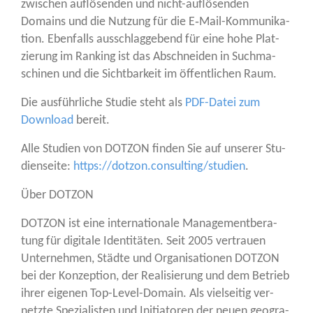
zwi­schen auf­lö­sen­den und nicht-auf­lö­sen­den
Domains und die Nut­zung für die E‑Mail-Kom­mu­ni­ka­
ti­on. Eben­falls aus­schlag­ge­bend für eine hohe Plat­
zie­rung im Ran­king ist das Abschnei­den in Such­ma­
schi­nen und die Sicht­bar­keit im öffent­li­chen Raum.
Die aus­führ­li­che Stu­die steht als
PDF-Datei zum
Down­load
bereit.
Alle Stu­di­en von DOTZON fin­den Sie auf unse­rer Stu­
di­en­sei­te:
https://dotzon.consulting/studien
.
Über DOTZON
DOTZON ist eine inter­na­tio­na­le Manage­ment­be­ra­
tung für digi­ta­le Iden­ti­tä­ten. Seit 2005 ver­trau­en
Unter­neh­men, Städ­te und Orga­ni­sa­tio­nen DOTZON
bei der Kon­zep­ti­on, der Rea­li­sie­rung und dem Betrieb
ihrer eige­nen Top-Level-Domain. Als viel­sei­tig ver­
netz­te Spe­zia­lis­ten und Initia­to­ren der neu­en geo­gra­