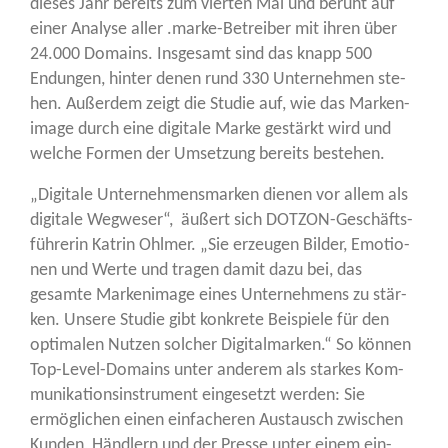
die­ses Jahr bereits zum vier­ten Mal und beruht auf
einer Ana­ly­se aller .mar­ke-Betrei­ber mit ihren über
24.000 Domains. Ins­ge­samt sind das knapp 500
Endun­gen, hin­ter denen rund 330 Unter­neh­men ste­
hen. Außer­dem zeigt die Stu­die auf, wie das Mar­ken­
image durch eine digi­ta­le Mar­ke gestärkt wird und
wel­che For­men der Umset­zung bereits bestehen.
„Digi­ta­le Unter­neh­mens­mar­ken die­nen vor allem als
digi­ta­le Weg­we­ser“, äußert sich DOT­ZON-Geschäfts­
füh­re­rin Kat­rin Ohl­mer. „Sie erzeu­gen Bil­der, Emo­tio­
nen und Wer­te und tra­gen damit dazu bei, das
gesam­te Mar­ken­image eines Unter­neh­mens zu stär­
ken. Unse­re Stu­die gibt kon­kre­te Bei­spie­le für den
opti­ma­len Nut­zen sol­cher Digi­tal­mar­ken.“ So kön­nen
Top-Level-Domains unter ande­rem als star­kes Kom­
mu­ni­ka­ti­ons­in­stru­ment ein­ge­setzt wer­den: Sie
ermög­li­chen einen ein­fa­che­ren Aus­tausch zwi­schen
Kun­den, Händ­lern und der Pres­se unter einem ein­