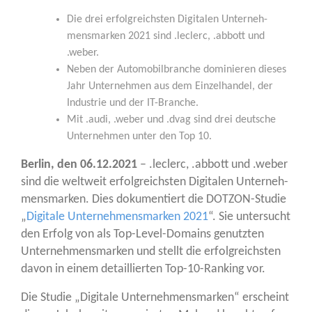
Die drei erfolg­reichs­ten Digi­ta­len Unter­neh­
mens­mar­ken 2021 sind .leclerc, .abbott und
.weber.
Neben der Auto­mo­bil­bran­che domi­nie­ren die­ses
Jahr Unter­neh­men aus dem Ein­zel­han­del, der
Indus­trie und der IT-Branche.
Mit .audi, .weber und .dvag sind drei deut­sche
Unter­neh­men unter den Top 10.
Ber­lin, den 06.12.2021
– .leclerc, .abbott und .weber
sind die welt­weit erfolg­reichs­ten Digi­ta­len Unter­neh­
mens­mar­ken. Dies doku­men­tiert die DOT­ZON-Stu­die
„
Digi­ta­le Unter­neh­mens­mar­ken 2021
“. Sie unter­sucht
den Erfolg von als Top-Level-Domains genutz­ten
Unter­neh­mens­mar­ken und stellt die erfolg­reichs­ten
davon in einem detail­lier­ten Top-10-Ran­king vor.
Die Stu­die „Digi­ta­le Unter­neh­mens­mar­ken“ erscheint