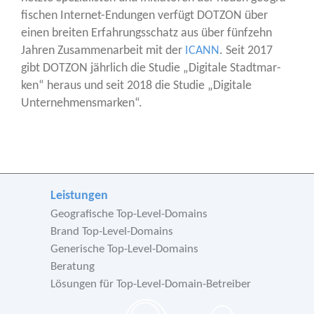
fi­schen Inter­net-Endun­gen ver­fügt DOTZON über
einen brei­ten Erfah­rungs­schatz aus über fünf­zehn
Jah­ren Zusam­men­ar­beit mit der
ICANN
. Seit 2017
gibt DOTZON jähr­lich die Stu­die „Digi­ta­le Stadt­mar­
ken“ her­aus und seit 2018 die Stu­die „Digi­ta­le
Unternehmensmarken“.
Leistungen
Geografische Top-Level-Domains
Brand Top-Level-Domains
Generische Top-Level-Domains
Beratung
Lösungen für Top-Level-Domain-Betreiber