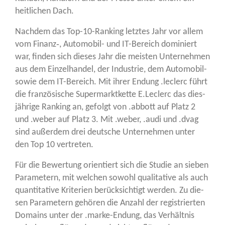
heit­li­chen Dach.
Nach­dem das Top-10-Ran­king letz­tes Jahr vor allem
vom Finanz‑, Auto­mo­bil- und IT-Bereich domi­niert
war, fin­den sich die­ses Jahr die meis­ten Unter­neh­men
aus dem Ein­zel­han­del, der Indus­trie, dem Auto­mo­bil-
sowie dem IT-Bereich. Mit ihrer Endung .leclerc führt
die fran­zö­si­sche Super­markt­ket­te E.Leclerc das dies­
jäh­ri­ge Ran­king an, gefolgt von .abbott auf Platz 2
und .weber auf Platz 3. Mit .weber, .audi und .dvag
sind außer­dem drei deut­sche Unter­neh­men unter
den Top 10 vertreten.
Für die Bewer­tung ori­en­tiert sich die Stu­die an sie­ben
Para­me­tern, mit wel­chen sowohl qua­li­ta­ti­ve als auch
quan­ti­ta­ti­ve Kri­te­ri­en berück­sich­tigt wer­den. Zu die­
sen Para­me­tern gehö­ren die Anzahl der regis­trier­ten
Domains unter der .mar­ke-Endung, das Ver­hält­nis