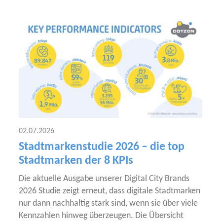
02.07.2026
Stadtmarkenstudie 2026 – die top
Stadtmarken der 8 KPIs
Die aktu­el­le Aus­ga­be unse­rer Digi­tal City Brands
2026 Stu­die zeigt erneut, dass digi­ta­le Stadt­mar­ken
nur dann nach­hal­tig stark sind, wenn sie über vie­le
Kenn­zah­len hin­weg über­zeu­gen. Die Über­sicht