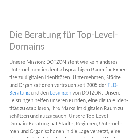
Die Beratung für Top-Level-
Domains
Unse­re Mis­si­on: DOTZON steht wie kein ande­res
Unter­neh­men im deutsch­spra­chi­gen Raum für Exper­
ti­se zu digi­ta­len Iden­ti­tä­ten. Unter­neh­men, Städ­te
und Orga­ni­sa­tio­nen ver­trau­en seit 2005 der
TLD-
Bera­tung
und den
Lösun­gen
von DOTZON. Unse­re
Leis­tun­gen hel­fen unse­ren Kun­den, eine digi­ta­le Iden­
ti­tät zu eta­blie­ren, ihre Mar­ke im digi­ta­len Raum zu
schüt­zen und aus­zu­bau­en. Unse­re Top-Level-
Domain-Bera­tung hat Städ­te, Regio­nen, Unter­neh­
men und Orga­ni­sa­tio­nen in die Lage ver­setzt, eine