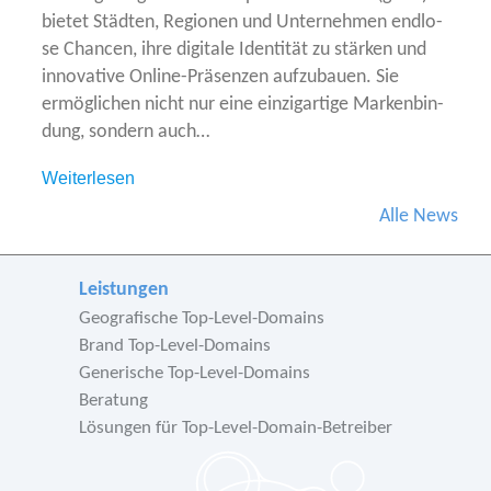
bie­tet Städ­ten, Regio­nen und Unter­neh­men end­lo­
se Chan­cen, ihre digi­ta­le Iden­ti­tät zu stär­ken und
inno­va­ti­ve Online-Prä­sen­zen auf­zu­bau­en. Sie
ermög­li­chen nicht nur eine ein­zig­ar­ti­ge Mar­ken­bin­
dung, son­dern auch…
Wei­ter­le­sen
Alle News
Leistungen
Geografische Top-Level-Domains
Brand Top-Level-Domains
Generische Top-Level-Domains
Beratung
Lösungen für Top-Level-Domain-Betreiber