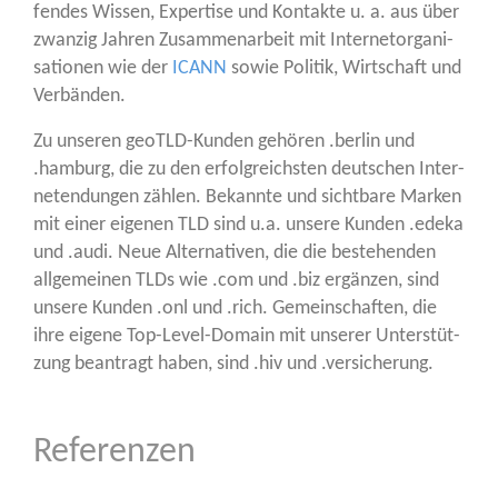
fen­des Wis­sen, Exper­ti­se und Kon­tak­te u. a. aus über
zwan­zig Jah­ren Zusam­men­ar­beit mit Inter­net­or­ga­ni­
sa­tio­nen wie der
ICANN
sowie Poli­tik, Wirt­schaft und
Verbänden.
Zu unse­ren geoTLD-Kun­den gehö­ren .ber­lin und
.ham­burg, die zu den erfolg­reichs­ten deut­schen Inter­
neten­dun­gen zäh­len. Bekann­te und sicht­ba­re Mar­ken
mit einer eige­nen TLD sind u.a. unse­re Kun­den .ede­ka
und .audi. Neue Alter­na­ti­ven, die die bestehen­den
all­ge­mei­nen TLDs wie .com und .biz ergän­zen, sind
unse­re Kun­den .onl und .rich. Gemein­schaf­ten, die
ihre eige­ne Top-Level-Domain mit unse­rer Unter­stüt­
zung bean­tragt haben, sind .hiv und .ver­si­che­rung.
Referenzen