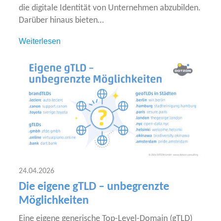
die digi­ta­le Iden­ti­tät von Unter­neh­men abzu­bil­den.
Dar­über hin­aus bieten…
Wei­ter­le­sen
24.04.2026
Die eigene gTLD – unbegrenzte
Möglichkeiten
Eine eige­ne gene­ri­sche Top-Level-Domain (gTLD)