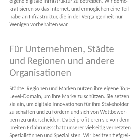
eige­ne digi­ta­le Infra­struk­tur zu betrei­ben. Wir demo­
kra­ti­sie­ren so das Inter­net, und ermög­li­chen eine Teil­
ha­be an Infra­struk­tur, die in der Ver­gan­gen­heit nur
Weni­gen vor­be­hal­ten war.
Für Unternehmen, Städte
und Regionen und andere
Organisationen
Städ­te, Regio­nen und Mar­ken nut­zen ihre eige­ne Top-
Level-Domain, um ihre Mar­ke zu schüt­zen. Sie set­zen
sie ein, um digi­ta­le Inno­va­tio­nen für ihre Stake­hol­der
zu schaf­fen und zu för­dern und sich von Wett­be­wer­
bern zu unter­schei­den. Dabei pro­fi­tie­ren sie von dem
brei­ten Erfah­rungs­schatz unse­rer viel­sei­tig ver­netz­ten
Spe­zia­lis­tin­nen und Spe­zia­lis­ten. Wir besit­zen tief­grei­