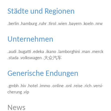
Städte und Regionen
.ber­lin .ham­burg .ruhr .tirol .wien .bay­ern .koeln .nrw
Unternehmen
.audi .bug­at­ti .ede­ka .ika­no .lam­bor­ghi­ni .man .merck
.sta­da .volks­wa­gen .大众汽车
Generische Endungen
.gmbh .hiv .hotel .immo .online .onl .rei­se .rich .ver­si­
che­rung .vip
News