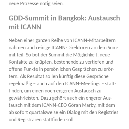
neue Pro­zes­se nötig seien.
GDD-Summit in Bangkok: Austausch
mit ICANN
Neben einer gan­zen Rei­he von ICANN-Mit­ar­bei­tern
nah­men auch eini­ge ICANN-Direk­to­ren an dem Sum­
mit teil. So bot der Sum­mit die Mög­lich­keit, neue
Kon­tak­te zu knüp­fen, bestehen­de zu ver­tie­fen und
offe­ne Punk­te in per­sön­li­chen Gesprä­chen zu erör­
tern. Als Resul­tat sol­len künf­tig die­se Gesprä­che
regel­mä­ßig – auch auf den ICANN-Mee­tings – statt­
fin­den, um einen noch enge­ren Aus­tausch zu
gewähr­leis­ten. Dazu gehört auch ein enge­rer Aus­
tausch mit dem ICANN-CEO Gör­an Mar­by, mit dem
ab sofort quar­tals­wei­se ein Dia­log mit den Regis­tries
und Regis­tra­ren statt­fin­den soll.