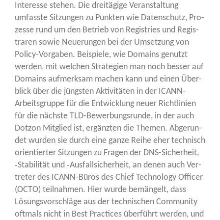
Inter­es­se ste­hen. Die drei­tä­gi­ge Ver­an­stal­tung
umfass­te Sit­zun­gen zu Punk­ten wie Daten­schutz, Pro­
zes­se rund um den Betrieb von Regis­tries und Regis­
tra­ren sowie Neue­run­gen bei der Umset­zung von
Poli­cy-Vor­ga­ben. Bei­spie­le, wie Domains genutzt
wer­den, mit wel­chen Stra­te­gien man noch bes­ser auf
Domains auf­merk­sam machen kann und einen Über­
blick über die jüngs­ten Akti­vi­tä­ten in der ICANN-
Arbeits­grup­pe für die Ent­wick­lung neu­er Richt­li­ni­en
für die nächs­te TLD-Bewer­bungs­run­de, in der auch
Dot­zon Mit­glied ist, ergänz­ten die The­men. Abge­run­
det wur­den sie durch eine gan­ze Rei­he eher tech­nisch
ori­en­tier­ter Sit­zun­gen zu Fra­gen der DNS-Sicher­heit,
‑Sta­bi­li­tät und ‑Aus­fall­si­cher­heit, an denen auch Ver­
tre­ter des ICANN-Büros des Chief Tech­no­lo­gy Offi­cer
(OCTO) teil­nah­men. Hier wur­de bemän­gelt, dass
Lösungs­vor­schlä­ge aus der tech­ni­schen Com­mu­ni­ty
oft­mals nicht in Best Prac­ti­ces über­führt wer­den, und