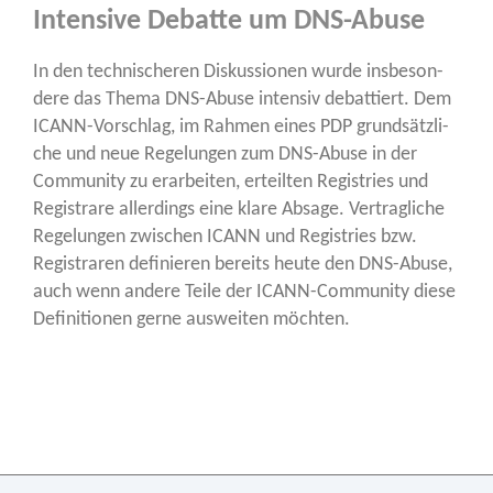
Intensive Debatte um DNS-Abuse
In den tech­ni­sche­ren Dis­kus­sio­nen wur­de ins­be­son­
de­re das The­ma DNS-Abu­se inten­siv debat­tiert. Dem
ICANN-Vor­schlag, im Rah­men eines PDP grund­sätz­li­
che und neue Rege­lun­gen zum DNS-Abu­se in der
Com­mu­ni­ty zu erar­bei­ten, erteil­ten Regis­tries und
Regis­tra­re aller­dings eine kla­re Absa­ge. Ver­trag­li­che
Rege­lun­gen zwi­schen ICANN und Regis­tries bzw.
Regis­tra­ren defi­nie­ren bereits heu­te den DNS-Abu­se,
auch wenn ande­re Tei­le der ICANN-Com­mu­ni­ty die­se
Defi­ni­tio­nen ger­ne aus­wei­ten möchten.