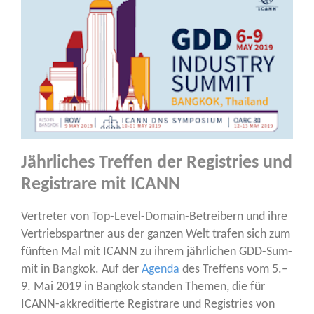
Jährliches Treffen der Registries und
Registrare mit ICANN
Ver­tre­ter von Top-Level-Domain-Betrei­bern und ihre
Ver­triebs­part­ner aus der gan­zen Welt tra­fen sich zum
fünf­ten Mal mit ICANN zu ihrem jähr­li­chen GDD-Sum­
mit in Bang­kok. Auf der
Agen­da
des Tref­fens vom 5.–
9. Mai 2019 in Bang­kok stan­den The­men, die für
ICANN-akkre­di­tier­te Regis­tra­re und Regis­tries von