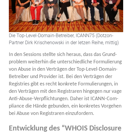
Die Top-Level-Domain-Betrei­ber, ICANN75 (Dot­zon-
Part­ner Dirk Kri­schenow­ski in der let­zen Rei­he, mittig)
In den Ses­si­ons stell­te sich her­aus, dass das Grund­
pro­blem wei­ter­hin die unter­schied­li­che For­mu­lie­rung
von Abu­se in den Ver­trä­gen der Top-Level-Domain-
Betrei­ber und Pro­vi­der ist. Bei den Ver­trä­gen der
Regis­tries gibt es recht kon­kre­te For­mu­lie­run­gen, in
den Ver­trä­gen mit den Regis­tra­ren hin­ge­gen nur vage
Anti-Abu­se-Ver­pflich­tun­gen. Daher ist ICANN-Com­
pli­ance die Hän­de gebun­den, ein kon­kre­tes Vor­ge­hen
bei Abu­se von Regis­tra­ren einzufordern.
Entwicklung des “WHOIS Disclosure