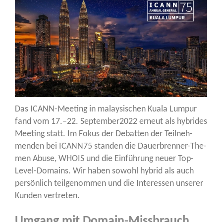
Das ICANN-Mee­ting in malay­si­schen Kua­la Lum­pur
fand vom 17.–22. September2022 erneut als hybri­des
Mee­ting statt. Im Fokus der Debat­ten der Teil­neh­
men­den bei ICANN75 stan­den die Dau­er­bren­ner-The­
men Abu­se, WHOIS und die Ein­füh­rung neu­er Top-
Level-Domains. Wir haben sowohl hybrid als auch
per­sön­lich teil­ge­nom­men und die Inter­es­sen unse­rer
Kun­den vertreten.
Umgang mit Domain-Missbrauch