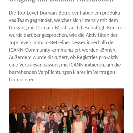
Die Top-Level-Domain-Betrei­ber haben ein pro­duk­ti­
ves Team gegrün­det, wel­ches sich inten­siv mit dem
Umgang mit Domain-Miss­brauch beschäf­tigt. Kon­kret
wur­de dar­über gespro­chen, wie die Akti­vi­tä­ten der
Top-Level-Domain-Betrei­ber bes­ser inner­halb der
ICANN-Com­mu­ni­ty kom­mu­ni­ziert wer­den kön­nen.
Außer­dem wur­de dis­ku­tiert, ob Regis­tries pro-aktiv
eine Ver­trags­an­pas­sung mit ICANN initi­ie­ren, um die
bestehen­den Ver­pflich­tun­gen kla­rer im Ver­trag zu
formulieren.