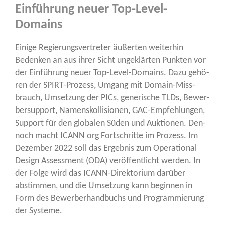
Einführung neuer Top-Level-
Domains
Eini­ge Regie­rungs­ver­tre­ter äußer­ten wei­ter­hin
Beden­ken an aus ihrer Sicht unge­klär­ten Punk­ten vor
der Ein­füh­rung neu­er Top-Level-Domains. Dazu gehö­
ren der SPIRT-Pro­zess, Umgang mit Domain-Miss­
brauch, Umset­zung der PICs, gene­ri­sche TLDs, Bewer­
ber­sup­port, Namens­kol­li­sio­nen, GAC-Emp­feh­lun­gen,
Sup­port für den glo­ba­len Süden und Auk­tio­nen. Den­
noch macht ICANN org Fort­schrit­te im Pro­zess. Im
Dezem­ber 2022 soll das Ergeb­nis zum Ope­ra­tio­nal
Design Assess­ment (ODA) ver­öf­fent­licht wer­den. In
der Fol­ge wird das ICANN-Direk­to­ri­um dar­über
abstim­men, und die Umset­zung kann begin­nen in
Form des Bewer­ber­hand­buchs und Pro­gram­mie­rung
der Systeme.