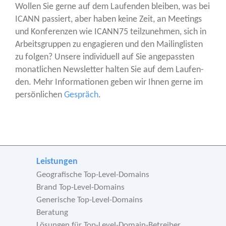
Wol­len Sie ger­ne auf dem Lau­fen­den blei­ben, was bei
ICANN pas­siert, aber haben kei­ne Zeit, an Mee­tings
und Kon­fe­ren­zen wie ICANN75 teil­zu­neh­men, sich in
Arbeits­grup­pen zu enga­gie­ren und den Mai­ling­lis­ten
zu fol­gen? Unse­re indi­vi­du­ell auf Sie ange­pass­ten
monat­li­chen News­let­ter hal­ten Sie auf dem Lau­fen­
den. Mehr Infor­ma­tio­nen geben wir Ihnen ger­ne im
per­sön­li­chen
Gespräch
.
Leistungen
Geografische Top-Level-Domains
Brand Top-Level-Domains
Generische Top-Level-Domains
Beratung
Lösungen für Top-Level-Domain-Betreiber