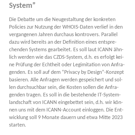
System”
Die Debat­te um die Neu­ge­stal­tung der kon­kre­ten
Poli­ci­es zur Nut­zung der WHOIS-Daten ver­lief in den
ver­gan­ge­nen Jah­ren durch­aus kon­tro­vers. Par­al­lel
dazu wird bereits an der Defi­ni­ti­on eines ent­spre­
chen­den Sys­tems gear­bei­tet. Es soll laut ICANN ähn­
lich wer­den wie das CZDS-Sys­tem, d.h. es erfolgt kei­
ne Prü­fung der Echt­heit oder Legi­mi­ta­ti­on von Anfra­
gen­den. Es soll auf dem “Pri­va­cy by Design”-Konzept
basie­ren. Alle Anfra­gen wer­den gespei­chert und sol­
len durch­such­bar sein, die Kos­ten sol­len die Anfra­
gen­den tra­gen. Es soll in die bestehen­de IT-Sys­tem­
land­schaft von ICANN ein­ge­bet­tet sein, d.h. wir kön­
nen uns mit dem ICANN-Account ein­log­gen. Die Ent­
wick­lung soll 9 Mona­te dau­ern und etwa Mit­te 2023
starten.