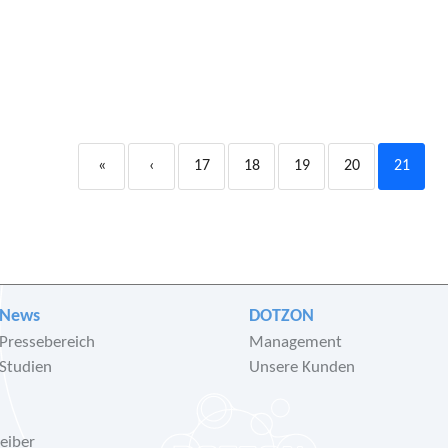
«
‹
17
18
19
20
21
News
DOTZON
Pressebereich
Management
Studien
Unsere Kunden
eiber