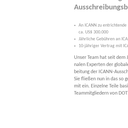
Ausschreibungs
An ICANN zu ent­rich­ten­de
ca. US$ 300.000
Jähr­li­che Gebüh­ren an I
10-jäh­ri­ger Ver­trag mit 
Unser Team hat seit dem Jah
na­len Exper­ten der glo­ba­
bei­tung der ICANN-Aus­schre
Sie flie­ßen nun in das so 
mit ein. Ein­zel­ne Tei­le ba
Team­mit­glie­dern von DO