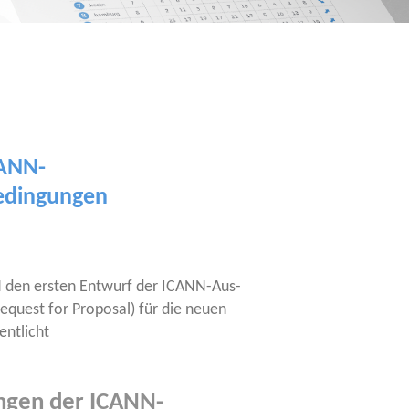
CANN-
edingungen
den ers­ten Ent­wurf der ICANN-Aus­
Request for Pro­po­sal) für die neu­en
entlicht
gen der ICANN-