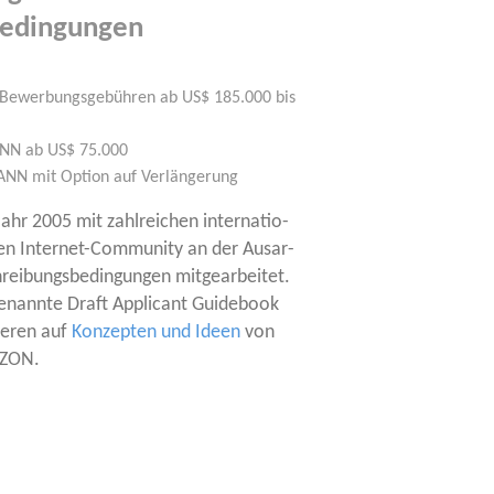
bedingungen
 Bewer­bungs­ge­büh­ren ab US$ 185.000 bis
CANN ab US$ 75.000
ICANN mit Opti­on auf Verlängerung
r 2005 mit zahl­rei­chen inter­na­tio­
len Inter­net-Com­mu­ni­ty an der Aus­ar­
i­bungs­be­din­gun­gen mit­ge­ar­bei­tet.
genann­te Draft Appli­cant Gui­de­book
sie­ren auf
Kon­zep­ten und Ideen
von
TZON.