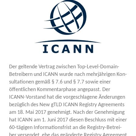
Der gel­ten­de Ver­trag zwi­schen Top-Level-Domain-
Betrei­bern und ICANN wur­de nach mehr­jäh­ri­gen Kon­
sul­ta­tio­nen gemäß § 7.6 und § 7.7 sowie einer
öffent­li­chen Kom­men­tar­pha­se ange­passt. Der
ICANN-Vor­stand hat die vor­ge­schla­ge­ne Ände­run­gen
bezüg­lich des New gTLD ICANN Regis­try Agree­ments
am 18. Mai 2017 geneh­migt. Nach der Geneh­mi­gung
hat ICANN am 1. Juni 2017 die­sen Beschluss mit einer
60-tägi­gen Infor­ma­ti­ons­frist an die Regis­try-Betrei­
ber ver­sen­det, ehe das geän­der­te Regis­try Agree­ment