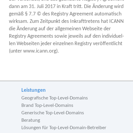
dann am 31. Juli 2017 in Kraft tritt. Die Ände­rung wird
gemäß § 7.7 © des Regis­try Agree­ment auto­ma­tisch
wirk­sam. Zum Zeit­punkt des Inkraft­tre­tens hat ICANN
die Ände­rung auf der all­ge­mei­nen Web­sei­te der
Regis­try Agree­ments sowie jeweils auf den indi­vi­du­el­
len Web­sei­ten jeder ein­zel­nen Regis­try ver­öf­fent­licht
(unter www.icann.org).
Leistungen
Geografische Top-Level-Domains
Brand Top-Level-Domains
Generische Top-Level-Domains
Beratung
Lösungen für Top-Level-Domain-Betreiber