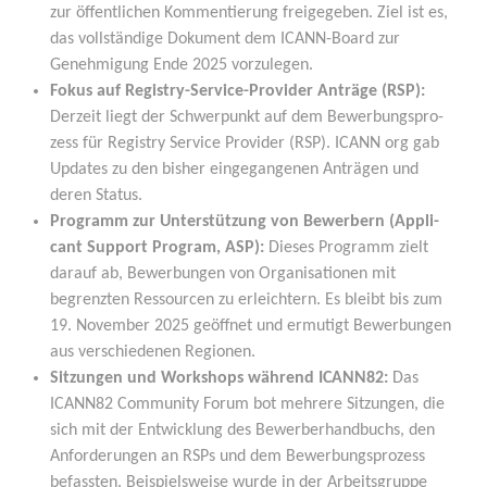
zur öffent­li­chen Kom­men­tie­rung frei­ge­ge­ben. Ziel ist es,
das voll­stän­di­ge Doku­ment dem ICANN-Board zur
Geneh­mi­gung Ende 2025 vorzulegen.
Fokus auf Regis­try-Ser­vice-Pro­vi­der Anträ­ge (RSP):
Der­zeit liegt der Schwer­punkt auf dem Bewer­bungs­pro­
zess für Regis­try Ser­vice Pro­vi­der (RSP). ICANN org gab
Updates zu den bis­her ein­ge­gan­ge­nen Anträ­gen und
deren Status.
Pro­gramm zur Unter­stüt­zung von Bewer­bern (Appli­
cant Sup­port Pro­gram, ASP):
Die­ses Pro­gramm zielt
dar­auf ab, Bewer­bun­gen von Orga­ni­sa­tio­nen mit
begrenz­ten Res­sour­cen zu erleich­tern. Es bleibt bis zum
19. Novem­ber 2025 geöff­net und ermu­tigt Bewer­bun­gen
aus ver­schie­de­nen Regionen.
Sit­zun­gen und Work­shops wäh­rend ICANN82:
Das
ICANN82 Com­mu­ni­ty Forum bot meh­re­re Sit­zun­gen, die
sich mit der Ent­wick­lung des Bewer­ber­hand­buchs, den
Anfor­de­run­gen an RSPs und dem Bewer­bungs­pro­zess
befass­ten. Bei­spiels­wei­se wur­de in der Arbeits­grup­pe