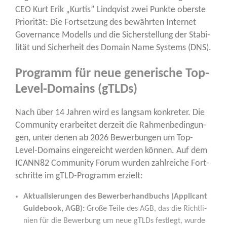
CEO Kurt Erik „Kur­tis” Lind­q­vist zwei Punk­te obers­te
Prio­ri­tät: Die Fort­set­zung des bewähr­ten Inter­net
Gover­nan­ce Modells und die Sicher­stel­lung der Sta­bi­
li­tät und Sicher­heit des Domain Name Sys­tems (DNS).
Programm für neue generische Top-
Level-Domains (gTLDs)
Nach über 14 Jah­ren wird es lang­sam kon­kre­ter. Die
Com­mu­ni­ty erar­bei­tet der­zeit die Rah­men­be­din­gun­
gen, unter denen ab 2026 Bewer­bun­gen um Top-
Level-Domains ein­ge­reicht wer­den kön­nen. Auf dem
ICANN82 Com­mu­ni­ty Forum wur­den zahl­rei­che Fort­
schrit­te im gTLD-Pro­gramm erzielt:
Aktua­li­sie­run­gen des Bewer­ber­hand­buchs (Appli­cant
Gui­de­book, AGB):
Gro­ße Tei­le des AGB, das die Richt­li­
ni­en für die Bewer­bung um neue gTLDs fest­legt, wur­de