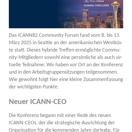
Das ICANN82 Com­mu­ni­ty Forum fand vom 8. bis 13.
März 2025 in Seat­tle an der ame­ri­ka­ni­schen West­küs­
te statt. Die­ses hybri­de Tref­fen ermög­lich­te Com­mu­
ni­ty-Mit­glie­dern sowohl eine per­sön­li­che als auch vir­
tu­el­le Teil­nah­me. ​Wir haben vor Ort an der Kon­fe­renz
und in den Arbeits­grup­pen­sit­zun­gen teil­ge­nom­men.
Wie gewohnt folgt hier eine klei­ne Zusam­men­fas­sung
der wich­tigs­ten Punkte.
Neuer ICANN-CEO
Die Kon­fe­renz begann mit einer Rede des neu­en
ICANN-CEOs, der die stra­te­gi­sche Aus­rich­tung der
Orga­ni­sa­ti­on für die kom­men­den Jah­re dar­leg­te. Für