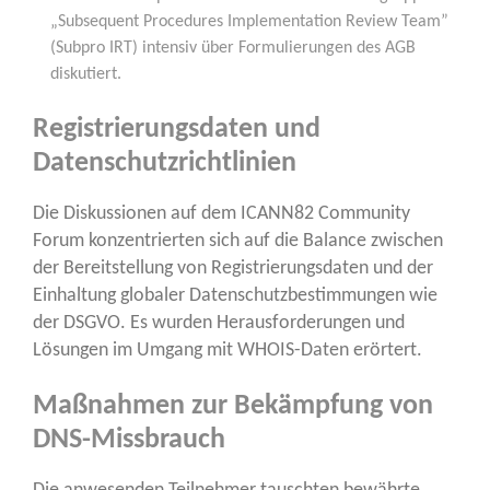
„Sub­se­quent Pro­ce­du­res Imple­men­ta­ti­on Review Team”
(Sub­pro IRT) inten­siv über For­mu­lie­run­gen des AGB
diskutiert.
Registrierungsdaten und
Datenschutzrichtlinien
Die Dis­kus­sio­nen auf dem ICANN82 Com­mu­ni­ty
Forum kon­zen­trier­ten sich auf die Balan­ce zwi­schen
der Bereit­stel­lung von Regis­trie­rungs­da­ten und der
Ein­hal­tung glo­ba­ler Daten­schutz­be­stim­mun­gen wie
der DSGVO. Es wur­den Her­aus­for­de­run­gen und
Lösun­gen im Umgang mit WHOIS-Daten erörtert.
Maßnahmen zur Bekämpfung von
DNS-Missbrauch