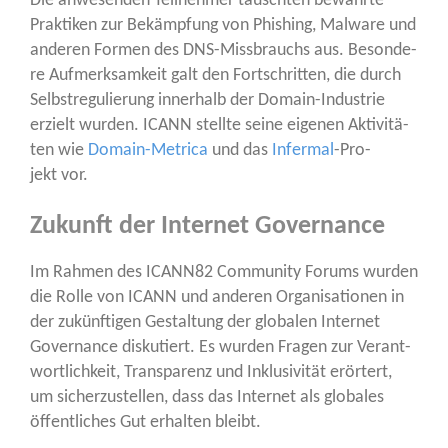
Die anwe­sen­den Teil­neh­mer tausch­ten bewähr­te
Prak­ti­ken zur Bekämp­fung von Phis­hing, Mal­wa­re und
ande­ren For­men des DNS-Miss­brauchs aus. Beson­de­
re Auf­merk­sam­keit galt den Fort­schrit­ten, die durch
Selbst­re­gu­lie­rung inner­halb der Domain-Indus­trie
erzielt wur­den. ICANN stell­te sei­ne eige­nen Akti­vi­tä­
ten wie
Domain-Metri­ca
und das
Infer­mal
-Pro­
jekt vor.
Zukunft der Internet Governance
Im Rah­men des ICANN82 Com­mu­ni­ty Forums wur­den
die Rol­le von ICANN und ande­ren Orga­ni­sa­tio­nen in
der zukünf­ti­gen Gestal­tung der glo­ba­len Inter­net
Gover­nan­ce dis­ku­tiert. Es wur­den Fra­gen zur Ver­ant­
wort­lich­keit, Trans­pa­renz und Inklu­si­vi­tät erör­tert,
um sicher­zu­stel­len, dass das Inter­net als glo­ba­les
öffent­li­ches Gut erhal­ten bleibt.