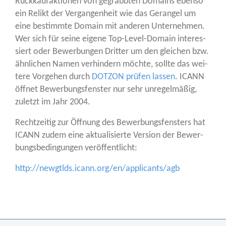
Rück­kauf­ak­tio­nen von gegrabb­ten Domains eben­so
ein Relikt der Ver­gan­gen­heit wie das Geran­gel um
eine bestimm­te Domain mit ande­ren Unter­neh­men.
Wer sich für sei­ne eige­ne Top-Level-Domain inter­es­
siert oder Bewer­bun­gen Drit­ter um den glei­chen bzw.
ähn­li­chen Namen ver­hin­dern möch­te, soll­te das wei­
te­re Vor­ge­hen durch
DOTZON prü­fen las­sen
. ICANN
öff­net Bewer­bungs­fens­ter nur sehr unre­gel­mä­ßig,
zuletzt im Jahr 2004.
Recht­zei­tig zur Öff­nung des Bewer­bungs­fens­ters hat
ICANN zudem eine aktua­li­sier­te Ver­si­on der Bewer­
bungs­be­din­gun­gen veröffentlicht:
http://newgtlds.icann.org/en/applicants/agb