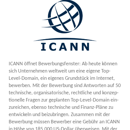
ICANN öff­net Bewer­bungs­fens­ter: Ab heu­te kön­nen
sich Unter­neh­men welt­weit um eine eige­ne Top-
Level-Domain, ein eige­nes Grund­stück im Inter­net,
bewer­ben. Mit der Bewer­bung sind Ant­wor­ten auf 50
tech­ni­sche, orga­ni­sa­to­ri­sche, recht­li­che und kon­zep­
tio­nel­le Fra­gen zur geplan­ten Top-Level-Domain ein­
zu­rei­chen, eben­so tech­ni­sche und Finanz-Plä­ne zu
ent­wi­ckeln und bei­zu­brin­gen. Zusam­men mit der
Bewer­bung müs­sen Bewer­ber eine Gebühr an ICANN
in Höhe von 185.000 US-Dol­lar über­wei­sen. Mit der