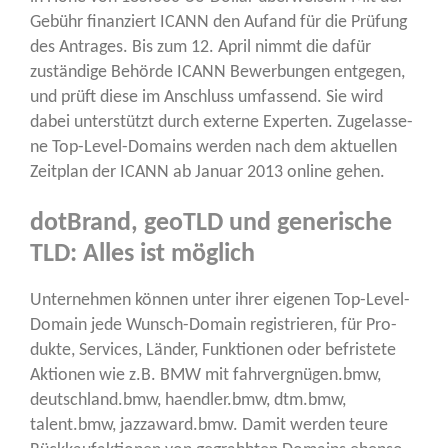
Gebühr finan­ziert ICANN den Auf­and für die Prü­fung
des Antra­ges. Bis zum 12. April nimmt die dafür
zustän­di­ge Behör­de ICANN Bewer­bun­gen ent­ge­gen,
und prüft die­se im Anschluss umfas­send. Sie wird
dabei unter­stützt durch exter­ne Exper­ten. Zuge­las­se­
ne Top-Level-Domains wer­den nach dem aktu­el­len
Zeit­plan der ICANN ab Janu­ar 2013 online gehen.
dotBrand, geoTLD und generische
TLD: Alles ist möglich
Unter­neh­men kön­nen unter ihrer eige­nen Top-Level-
Domain jede Wunsch-Domain regis­trie­ren, für Pro­
duk­te, Ser­vices, Län­der, Funk­tio­nen oder befris­te­te
Aktio­nen wie z.B. BMW mit fahrvergnügen.bmw,
deutschland.bmw, haendler.bmw, dtm.bmw,
talent.bmw, jazzaward.bmw. Damit wer­den teu­re