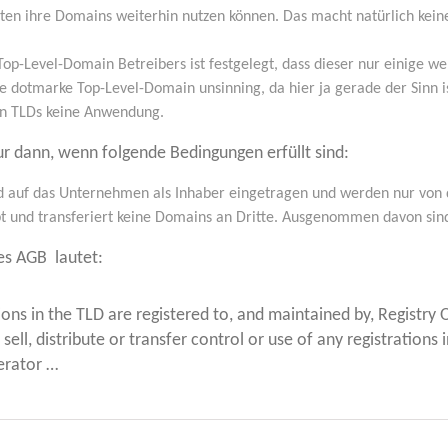
a­ten ihre Domains wei­ter­hin nut­zen kön­nen. Das macht natür­lich k
p-Level-Domain Betrei­bers ist fest­ge­legt, dass die­ser nur eini­ge we
 dot­mar­ke Top-Level-Domain unsin­ning, da hier ja gera­de der Sinn i
men TLDs kei­ne Anwendung.
ur dann, wenn fol­gen­de Bedin­gun­gen erfüllt sind:
auf das Unter­neh­men als Inha­ber ein­ge­tra­gen und wer­den nur von 
bt und trans­fe­riert kei­ne Domains an Drit­te. Aus­ge­nom­men davon si
des AGB lautet:
­ons in the TLD are regis­tered to, and main­tai­ned by, Regis­try O
sell, dis­tri­bu­te or trans­fer con­trol or use of any regis­tra­ti­on
e­ra­tor …