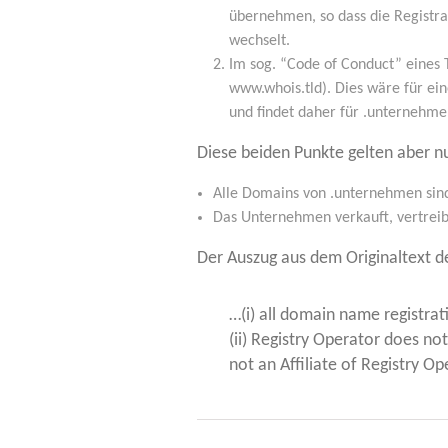
über­neh­men, so dass die Regis­tr
wechselt.
Im sog. “Code of Con­duct” eines To
www.whois.tld). Dies wäre für eine
und fin­det daher für .unter­neh­
Die­se bei­den Punk­te gel­ten aber n
Alle Domains von .unter­neh­men sind 
Das Unter­neh­men ver­kauft, ver­trei
Der Aus­zug aus dem Ori­gi­nal­text 
…(i) all domain name regis­tra­ti
(ii) Regis­try Ope­ra­tor does not 
not an Affi­lia­te of Regis­try Op