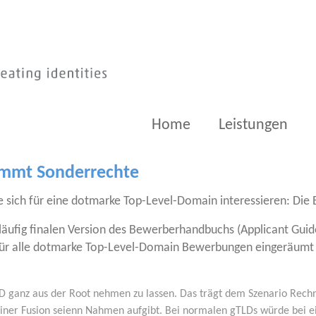
Home
Leistungen
mmt Sonderrechte
 sich für eine dot­mar­ke Top-Level-Domain inter­es­sie­ren: Die E
vor­läu­fig fina­len Ver­si­on des Bewer­ber­hand­buchs (Appli­cant
te für alle dot­mar­ke Top-Level-Domain Bewer­bun­gen ein­ge­räum
LD ganz aus der Root neh­men zu las­sen. Das trägt dem Sze­na­rio Rech­n
er Fusi­on sei­enn Nah­men auf­gibt. Bei nor­ma­len gTLDs wür­de bei ei