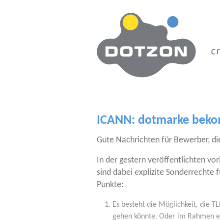
Zum Hauptinhalt springen
ICANN: dotmarke beko
Gute Nach­rich­ten für Bewer­ber, die
In der ges­tern ver­öf­fent­lich­ten 
sind dabei expli­zi­te Son­der­rech­
Punkte:
Es besteht die Mög­lich­keit, die T
gehen könn­te. Oder im Rah­men ein