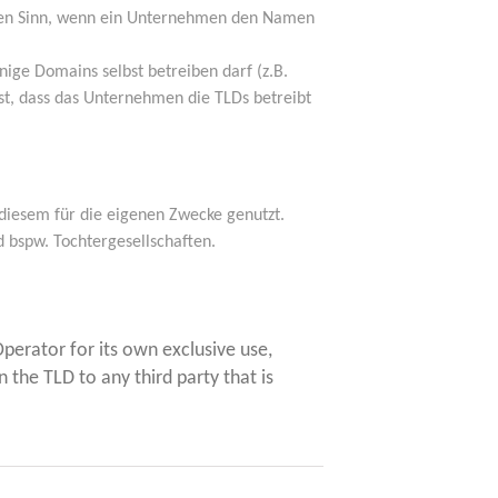
ei­nen Sinn, wenn ein Unter­neh­men den Namen
ni­ge Domains selbst betrei­ben darf (z.B.
st, dass das Unter­neh­men die TLDs betreibt
die­sem für die eige­nen Zwe­cke genutzt.
nd bspw. Tochtergesellschaften.
pe­ra­tor for its own exclu­si­ve use,
s in the TLD to any third par­ty that is