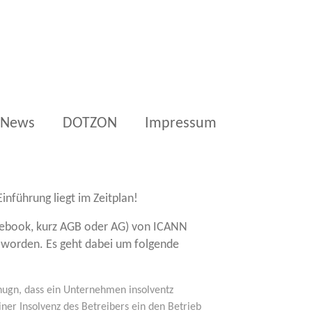
News
DOTZON
Impressum
in­füh­rung liegt im Zeitplan!
 Gui­de­book, kurz AGB oder AG) von ICANN
t wor­den. Es geht dabei um fol­gen­de
ugn, dass ein Unter­neh­men insol­v­entz
ner Insol­venz des Betrei­bers ein den Betrieb