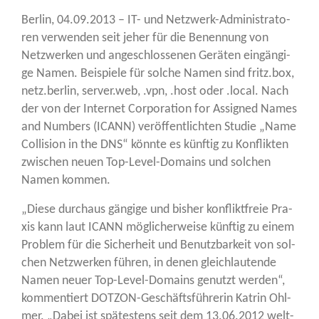
Ber­lin, 04.09.2013 – IT- und Netz­werk-Admi­nis­tra­to­
ren ver­wen­den seit jeher für die Benen­nung von
Netz­wer­ken und ange­schlos­se­nen Gerä­ten ein­gän­gi­
ge Namen. Bei­spie­le für sol­che Namen sind fritz.box,
netz.berlin, server.web, .vpn, .host oder .local. Nach
der von der Inter­net Cor­po­ra­ti­on for Assi­gned Names
and Num­bers (ICANN) ver­öf­fent­lich­ten Stu­die „Name
Col­li­si­on in the DNS“ könn­te es künf­tig zu Kon­flik­ten
zwi­schen neu­en Top-Level-Domains und sol­chen
Namen kommen.
„Die­se durch­aus gän­gi­ge und bis­her kon­flikt­freie Pra­
xis kann laut ICANN mög­li­cher­wei­se künf­tig zu einem
Pro­blem für die Sicher­heit und Benutz­bar­keit von sol­
chen Netz­wer­ken füh­ren, in denen gleich­lau­ten­de
Namen neu­er Top-Level-Domains genutzt wer­den“,
kom­men­tiert DOT­ZON-Geschäfts­füh­re­rin Kat­rin Ohl­
mer. „Dabei ist spä­tes­tens seit dem 13.06.2012 welt­