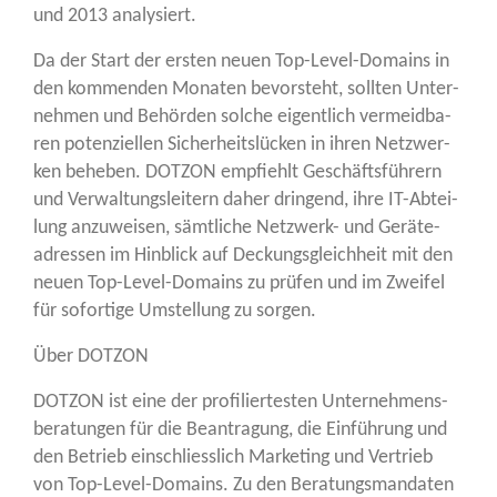
und 2013 analysiert.
Da der Start der ers­ten neu­en Top-Level-Domains in
den kom­men­den Mona­ten bevor­steht, soll­ten Unter­
neh­men und Behör­den sol­che eigent­lich ver­meid­ba­
ren poten­zi­el­len Sicher­heits­lü­cken in ihren Netz­wer­
ken behe­ben. DOTZON emp­fiehlt Geschäfts­füh­rern
und Ver­wal­tungs­lei­tern daher drin­gend, ihre IT-Abtei­
lung anzu­wei­sen, sämt­li­che Netz­werk- und Gerä­te­
adres­sen im Hin­blick auf Deckungs­gleich­heit mit den
neu­en Top-Level-Domains zu prü­fen und im Zwei­fel
für sofor­ti­ge Umstel­lung zu sorgen.
Über DOTZON
DOTZON ist eine der pro­fi­lier­tes­ten Unter­neh­mens­
be­ra­tun­gen für die Bean­tra­gung, die Ein­füh­rung und
den Betrieb ein­schliess­lich Mar­ke­ting und Ver­trieb
von Top-Level-Domains. Zu den Bera­tungs­man­da­ten