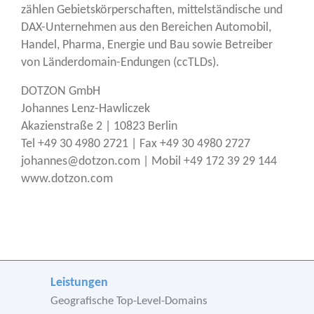
zäh­len Gebiets­kör­per­schaf­ten, mit­tel­stän­di­sche und
DAX-Unter­neh­men aus den Berei­chen Auto­mo­bil,
Han­del, Phar­ma, Ener­gie und Bau sowie Betrei­ber
von Län­der­do­main-Endun­gen (ccTLDs).
DOTZON GmbH
Johan­nes Lenz-Haw­lic­zek
Aka­zi­en­stra­ße 2 | 10823 Ber­lin
Tel +49 30 4980 2721 | Fax +49 30 4980 2727
johannes@dotzon.com | Mobil +49 172 39 29 144
www.dotzon.com
Leistungen
Geografische Top-Level-Domains