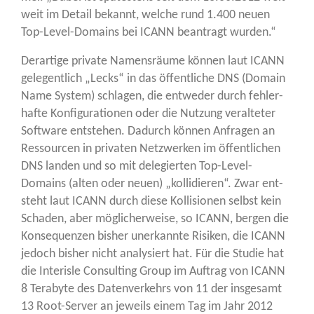
weit im Detail bekannt, wel­che rund 1.400 neu­en
Top-Level-Domains bei ICANN bean­tragt wurden.“
Der­ar­ti­ge pri­va­te Namens­räu­me kön­nen laut ICANN
gele­gent­lich „Lecks“ in das öffent­li­che DNS (Domain
Name Sys­tem) schla­gen, die ent­we­der durch feh­ler­
haf­te Kon­fi­gu­ra­tio­nen oder die Nut­zung ver­al­te­ter
Soft­ware ent­ste­hen. Dadurch kön­nen Anfra­gen an
Res­sour­cen in pri­va­ten Netz­wer­ken im öffent­li­chen
DNS lan­den und so mit dele­gier­ten Top-Level-
Domains (alten oder neu­en) „kol­li­die­ren“. Zwar ent­
steht laut ICANN durch die­se Kol­li­sio­nen selbst kein
Scha­den, aber mög­li­cher­wei­se, so ICANN, ber­gen die
Kon­se­quen­zen bis­her uner­kann­te Risi­ken, die ICANN
jedoch bis­her nicht ana­ly­siert hat. Für die Stu­die hat
die Inter­is­le Con­sul­ting Group im Auf­trag von ICANN
8 Tera­byte des Daten­ver­kehrs von 11 der ins­ge­samt
13 Root-Ser­ver an jeweils einem Tag im Jahr 2012