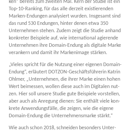
ken“ bereits zum zwei­ten Mal. Kern der Stu­die ist ein
Top-10-Ran­king, für das alle der­zeit exis­tie­ren­den
Mar­ken-Endun­gen ana­ly­siert wur­den. Ins­ge­samt sind
das rund 530 Endun­gen, hin­ter denen etwa 350
Unter­neh­men ste­hen. Zudem zeigt die Stu­die anhand
kon­kre­ter Bei­spie­le auf, wie inter­na­tio­nal agie­ren­de
Unter­neh­men ihre Domain-Endung als digi­ta­le Mar­ke
ver­an­kern und damit ihr Mar­ken­image stärken.
„Vie­les spricht für die Nut­zung einer eige­nen Domain-
Endung“, erläu­tert DOT­ZON-Geschäfts­füh­re­rin Kat­rin
Ohl­mer, „Unter­neh­men, die ihrer Mar­ke einen hohen
Wert bei­mes­sen, wol­len die­se auch im Digi­ta­len nut­
zen. Hier soll unse­re Stu­die gute Bei­spie­le vor­stel­len,
aber auch als Anre­gung die­nen: Sie ent­hält vie­le kon­
kre­te Anwen­dungs­fäl­le, die zei­gen, wie die eige­ne
Domain-Endung die Unter­neh­mens­mar­ke stärkt.“
Wie auch schon 2018, schnei­den beson­ders Unter­