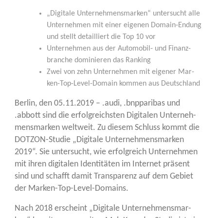
„Digi­ta­le Unter­neh­mens­mar­ken“ unter­sucht alle
Unter­neh­men mit einer eige­nen Domain-Endung
und stellt detail­liert die Top 10 vor
Unter­neh­men aus der Auto­mo­bil- und Finanz­
bran­che domi­nie­ren das Ranking
Zwei von zehn Unter­neh­men mit eige­ner Mar­
ken-Top-Level-Domain kom­men aus Deutschland
Ber­lin, den 05.11.2019 – .audi, .bnppa­ri­bas und
.abbott sind die erfolg­reichs­ten Digi­ta­len Unter­neh­
mens­mar­ken welt­weit. Zu die­sem Schluss kommt die
DOT­ZON-Stu­die „Digi­ta­le Unter­neh­mens­mar­ken
2019“. Sie unter­sucht, wie erfolg­reich Unter­neh­men
mit ihren digi­ta­len Iden­ti­tä­ten im Inter­net prä­sent
sind und schafft damit Trans­pa­renz auf dem Gebiet
der Marken-Top-Level-Domains.
Nach 2018 erscheint „Digi­ta­le Unter­neh­mens­mar­