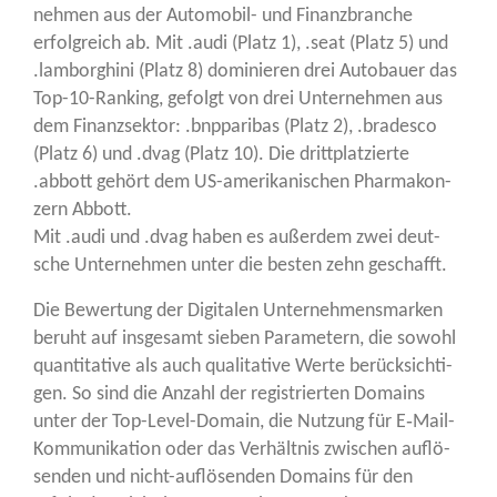
neh­men aus der Auto­mo­bil- und Finanz­bran­che
erfolg­reich ab. Mit .audi (Platz 1), .seat (Platz 5) und
.lam­bor­ghi­ni (Platz 8) domi­nie­ren drei Auto­bau­er das
Top-10-Ran­king, gefolgt von drei Unter­neh­men aus
dem Finanz­sek­tor: .bnppa­ri­bas (Platz 2), .bra­des­co
(Platz 6) und .dvag (Platz 10). Die dritt­plat­zier­te
.abbott gehört dem US-ame­ri­ka­ni­schen Phar­ma­kon­
zern Abbott.
Mit .audi und .dvag haben es außer­dem zwei deut­
sche Unter­neh­men unter die bes­ten zehn geschafft.
Die Bewer­tung der Digi­ta­len Unter­neh­mens­mar­ken
beruht auf ins­ge­samt sie­ben Para­me­tern, die sowohl
quan­ti­ta­ti­ve als auch qua­li­ta­ti­ve Wer­te berück­sich­ti­
gen. So sind die Anzahl der regis­trier­ten Domains
unter der Top-Level-Domain, die Nut­zung für E‑Mail-
Kom­mu­ni­ka­ti­on oder das Ver­hält­nis zwi­schen auf­lö­
sen­den und nicht-auf­lö­sen­den Domains für den