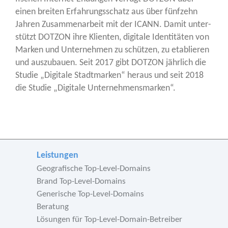
einen brei­ten Erfah­rungs­schatz aus über fünf­zehn
Jah­ren Zusam­men­ar­beit mit der ICANN. Damit unter­
stützt DOTZON ihre Kli­en­ten, digi­ta­le Iden­ti­tä­ten von
Mar­ken und Unter­neh­men zu schüt­zen, zu eta­blie­ren
und aus­zu­bau­en. Seit 2017 gibt DOTZON jähr­lich die
Stu­die „Digi­ta­le Stadt­mar­ken“ her­aus und seit 2018
die Stu­die „Digi­ta­le Unternehmensmarken“.
Leistungen
Geografische Top-Level-Domains
Brand Top-Level-Domains
Generische Top-Level-Domains
Beratung
Lösungen für Top-Level-Domain-Betreiber