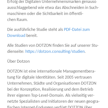
Erfolg der Digi­ta­len Unter­neh­mens­mar­ken genau­so
aus­schlag­ge­bend wie etwa das Abschnei­den in Such­
ma­schi­nen oder die Sicht­bar­keit im öffent­li­
chen Raum.
Die aus­führ­li­che Stu­die steht als
PDF-Datei zum
Down­load
bereit.
Alle Stu­di­en von DOTZON fin­den Sie auf unse­rer Stu­
di­en­sei­te:
https://dotzon.consulting/studien
.
Über Dot­zon
DOTZON ist eine inter­na­tio­na­le Manage­ment­be­ra­
tung für digi­ta­le Iden­ti­tä­ten. Seit 2005 ver­trau­en
Unter­neh­men, Städ­te und Orga­ni­sa­tio­nen DOTZON
bei der Kon­zep­ti­on, Rea­li­sie­rung und dem Betrieb
ihrer eige­nen Top-Level-Domain. Als viel­sei­tig ver­
netz­te Spe­zia­lis­ten und Initia­to­ren der neu­en geo­gra­
fi­schen Inter­net-Endun­gen ver­fügt DOTZON über