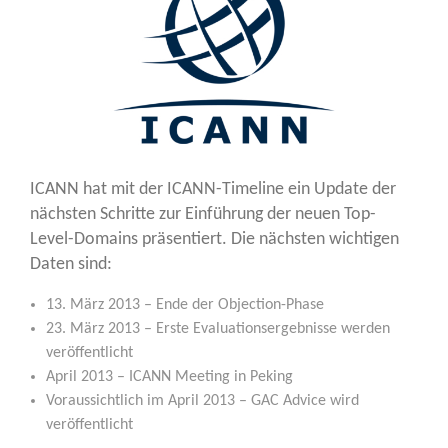
ICANN hat mit der ICANN-Time­line ein Update der
nächs­ten Schrit­te zur Ein­füh­rung der neu­en Top-
Level-Domains prä­sen­tiert. Die nächs­ten wich­ti­gen
Daten sind:
13. März 2013 – Ende der Objection-Phase
23. März 2013 – Ers­te Eva­lua­ti­ons­er­geb­nis­se wer­den
veröffentlicht
April 2013 – ICANN Mee­ting in Peking
Vor­aus­sicht­lich im April 2013 – GAC Advice wird
veröffentlicht