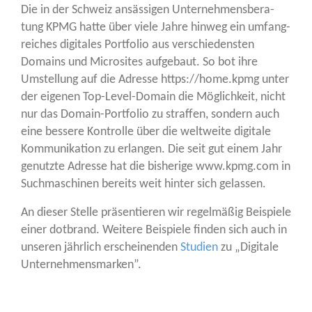
Die in der Schweiz ansäs­si­gen Unter­neh­mens­be­ra­
tung KPMG hat­te über vie­le Jah­re hin­weg ein umfang­
rei­ches digi­ta­les Port­fo­lio aus ver­schie­dens­ten
Domains und Micro­si­tes auf­ge­baut. So bot ihre
Umstel­lung auf die Adres­se https://home.kpmg unter
der eige­nen Top-Level-Domain die Mög­lich­keit, nicht
nur das Domain-Port­fo­lio zu straf­fen, son­dern auch
eine bes­se­re Kon­trol­le über die welt­wei­te digi­ta­le
Kom­mu­ni­ka­ti­on zu erlan­gen. Die seit gut einem Jahr
genutz­te Adres­se hat die bis­he­ri­ge www.kpmg.com in
Such­ma­schi­nen bereits weit hin­ter sich gelassen.
An die­ser Stel­le prä­sen­tie­ren wir regel­mä­ßig Bei­spie­le
einer dot­brand. Wei­te­re Bei­spie­le fin­den sich auch in
unse­ren jähr­lich erschei­nen­den
Stu­di­en
zu „Digi­ta­le
Unternehmensmarken”.