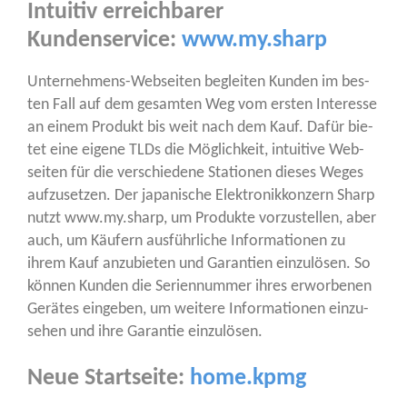
Intuitiv erreichbarer
Kundenservice:
www.my.sharp
Unter­neh­mens-Web­sei­ten beglei­ten Kun­den im bes­
ten Fall auf dem gesam­ten Weg vom ers­ten Inter­es­se
an einem Pro­dukt bis weit nach dem Kauf. Dafür bie­
tet eine eige­ne TLDs die Mög­lich­keit, intui­ti­ve Web­
sei­ten für die ver­schie­de­ne Sta­tio­nen die­ses Weges
auf­zu­set­zen. Der japa­ni­sche Elek­tronik­kon­zern Sharp
nutzt www.my.sharp, um Pro­duk­te vor­zu­stel­len, aber
auch, um Käu­fern aus­führ­li­che Infor­ma­tio­nen zu
ihrem Kauf anzu­bie­ten und Garan­tien ein­zu­lö­sen. So
kön­nen Kun­den die Seri­en­num­mer ihres erwor­be­nen
Gerä­tes ein­ge­ben, um wei­te­re Infor­ma­tio­nen ein­zu­
se­hen und ihre Garan­tie einzulösen.
Neue Startseite:
home.kpmg