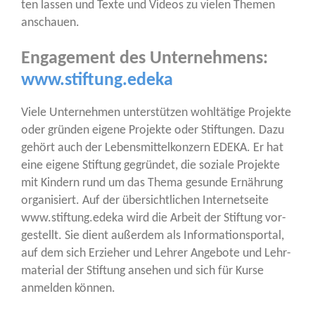
ten las­sen und Tex­te und Vide­os zu vie­len The­men
anschauen.
Engagement des Unternehmens:
www.stiftung.edeka
Vie­le Unter­neh­men unter­stüt­zen wohl­tä­ti­ge Pro­jek­te
oder grün­den eige­ne Pro­jek­te oder Stif­tun­gen. Dazu
gehört auch der Lebens­mit­tel­kon­zern EDEKA. Er hat
eine eige­ne Stif­tung gegrün­det, die sozia­le Pro­jek­te
mit Kin­dern rund um das The­ma gesun­de Ernäh­rung
orga­ni­siert. Auf der über­sicht­li­chen Inter­net­sei­te
www.stiftung.edeka wird die Arbeit der Stif­tung vor­
ge­stellt. Sie dient außer­dem als Infor­ma­ti­ons­por­tal,
auf dem sich Erzie­her und Leh­rer Ange­bo­te und Lehr­
ma­te­ri­al der Stif­tung anse­hen und sich für Kur­se
anmel­den können.