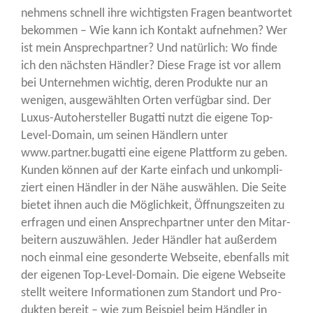
neh­mens schnell ihre wich­tigs­ten Fra­gen beant­wor­tet
bekom­men – Wie kann ich Kon­takt auf­neh­men? Wer
ist mein Ansprech­part­ner? Und natür­lich: Wo fin­de
ich den nächs­ten Händ­ler? Die­se Fra­ge ist vor allem
bei Unter­neh­men wich­tig, deren Pro­duk­te nur an
weni­gen, aus­ge­wähl­ten Orten ver­füg­bar sind. Der
Luxus-Auto­her­stel­ler Bug­at­ti nutzt die eige­ne Top-
Level-Domain, um sei­nen Händ­lern unter
www.partner.bugatti eine eige­ne Platt­form zu geben.
Kun­den kön­nen auf der Kar­te ein­fach und unkom­pli­
ziert einen Händ­ler in der Nähe aus­wäh­len. Die Sei­te
bie­tet ihnen auch die Mög­lich­keit, Öff­nungs­zei­ten zu
erfra­gen und einen Ansprech­part­ner unter den Mit­ar­
bei­tern aus­zu­wäh­len. Jeder Händ­ler hat außer­dem
noch ein­mal eine geson­der­te Web­sei­te, eben­falls mit
der eige­nen Top-Level-Domain. Die eige­ne Web­sei­te
stellt wei­te­re Infor­ma­tio­nen zum Stand­ort und Pro­
duk­ten bereit – wie zum Bei­spiel beim Händ­ler in