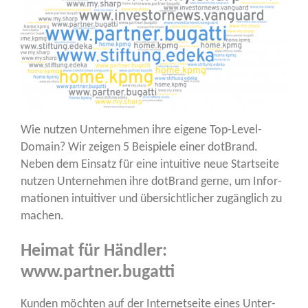
Wie nut­zen Unter­neh­men ihre eige­ne Top-Level-
Domain? Wir zei­gen 5 Bei­spie­le einer dot­Brand.
Neben dem Ein­satz für eine intui­ti­ve neue Start­sei­te
nut­zen Unter­neh­men ihre dot­Brand ger­ne, um Infor­
ma­tio­nen intui­ti­ver und über­sicht­li­cher zugäng­lich zu
machen.
Heimat für Händler:
www.partner.bugatti
Kun­den möch­ten auf der Inter­net­sei­te eines Unter­