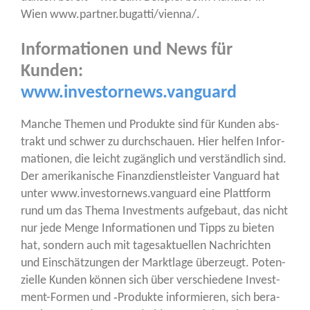
Wien www.partner.bugatti/vienna/.
Informationen und News für
Kunden:
www.investornews.vanguard
Man­che The­men und Pro­duk­te sind für Kun­den abs­
trakt und schwer zu durch­schau­en. Hier hel­fen Infor­
ma­tio­nen, die leicht zugäng­lich und ver­ständ­lich sind.
Der ame­ri­ka­ni­sche Finanz­dienst­leis­ter Van­guard hat
unter www.investornews.vanguard eine Platt­form
rund um das The­ma Invest­ments auf­ge­baut, das nicht
nur jede Men­ge Infor­ma­tio­nen und Tipps zu bie­ten
hat, son­dern auch mit tages­ak­tu­el­len Nach­rich­ten
und Ein­schät­zun­gen der Markt­la­ge über­zeugt. Poten­
zi­el­le Kun­den kön­nen sich über ver­schie­de­ne Invest­
ment-For­men und ‑Pro­duk­te infor­mie­ren, sich bera­