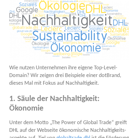
Wie nut­zen Unter­neh­men ihre eige­ne Top-Level-
Domain? Wir zei­gen drei Bei­spie­le einer dot­Brand,
die­ses Mal mit Fokus auf Nachhaltigkeit.
1. Säule der Nachhaltigkeit:
Ökonomie
Unter dem Mot­to „The Power of Glo­bal Trade“ greift
DHL auf der Web­sei­te öko­no­mi­sche Nach­hal­tig­keits­