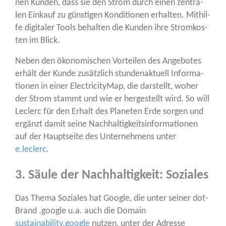
nen Kun­den, dass sie den Strom durch einen zen­tra­
len Ein­kauf zu güns­ti­gen Kon­di­tio­nen erhal­ten. Mit­hil­
fe digi­ta­ler Tools behal­ten die Kun­den ihre Strom­kos­
ten im Blick.
Neben den öko­no­mi­schen Vor­tei­len des Ange­bo­tes
erhält der Kun­de zusätz­lich stun­den­ak­tu­ell Infor­ma­
tio­nen in einer Elec­tri­ci­ty­Map, die dar­stellt, woher
der Strom stammt und wie er her­ge­stellt wird. So will
Leclerc für den Erhalt des Pla­ne­ten Erde sor­gen und
ergänzt damit sei­ne Nach­hal­tig­keits­in­for­ma­tio­nen
auf der Haupt­sei­te des Unter­neh­mens unter
e.leclerc
.
3. Säule der Nachhaltigkeit: Soziales
Das The­ma Sozia­les hat Goog­le, die unter sei­ner dot­
Brand .goog­le u.a. auch die Domain
sustainability.google
nut­zen, unter der Adres­se