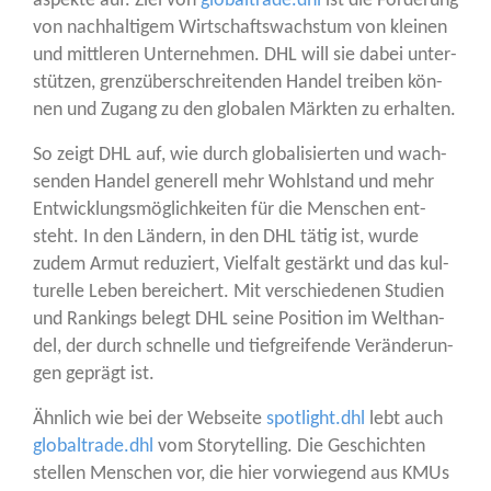
aspek­te auf. Ziel von
globaltrade.dhl
ist die För­de­rung
von nach­hal­ti­gem Wirt­schafts­wachs­tum von klei­nen
und mitt­le­ren Unter­neh­men. DHL will sie dabei unter­
stüt­zen, grenz­über­schrei­ten­den Han­del trei­ben kön­
nen und Zugang zu den glo­ba­len Märk­ten zu erhalten.
So zeigt DHL auf, wie durch glo­ba­li­sier­ten und wach­
sen­den Han­del gene­rell mehr Wohl­stand und mehr
Ent­wick­lungs­mög­lich­kei­ten für die Men­schen ent­
steht. In den Län­dern, in den DHL tätig ist, wur­de
zudem Armut redu­ziert, Viel­falt gestärkt und das kul­
tu­rel­le Leben berei­chert. Mit ver­schie­de­nen Stu­di­en
und Ran­kings belegt DHL sei­ne Posi­ti­on im Welt­han­
del, der durch schnel­le und tief­grei­fen­de Ver­än­de­run­
gen geprägt ist.
Ähn­lich wie bei der Web­sei­te
spotlight.dhl
lebt auch
globaltrade.dhl
vom Sto­rytel­ling. Die Geschich­ten
stel­len Men­schen vor, die hier vor­wie­gend aus KMUs