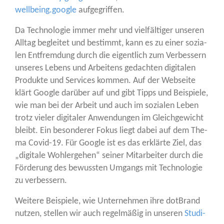
wellbeing.google
aufgegriffen.
Da Tech­no­lo­gie immer mehr und viel­fäl­ti­ger unse­ren
All­tag beglei­tet und bestimmt, kann es zu einer sozia­
len Ent­frem­dung durch die eigent­lich zum Ver­bes­sern
unse­res Lebens und Arbei­tens gedach­ten digi­ta­len
Pro­duk­te und Ser­vices kom­men. Auf der Web­sei­te
klärt Goog­le dar­über auf und gibt Tipps und Bei­spie­le,
wie man bei der Arbeit und auch im sozia­len Leben
trotz vie­ler digi­ta­ler Anwen­dun­gen im Gleich­ge­wicht
bleibt. Ein beson­de­rer Fokus liegt dabei auf dem The­
ma Covid-19. Für Goog­le ist es das erklär­te Ziel, das
„digi­ta­le Wohl­erge­hen“ sei­ner Mit­ar­bei­ter durch die
För­de­rung des bewuss­ten Umgangs mit Tech­no­lo­gie
zu verbessern.
Wei­te­re Bei­spie­le, wie Unter­neh­men ihre dot­Brand
nut­zen, stel­len wir auch regel­mä­ßig in unse­ren
Stu­di­