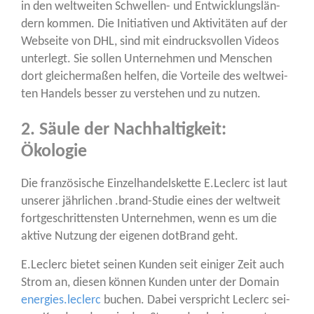
in den welt­wei­ten Schwel­len- und Ent­wick­lungs­län­
dern kom­men. Die Initia­ti­ven und Akti­vi­tä­ten auf der
Web­sei­te von DHL, sind mit ein­drucks­vol­len Vide­os
unter­legt. Sie sol­len Unter­neh­men und Men­schen
dort glei­cher­ma­ßen hel­fen, die Vor­tei­le des welt­wei­
ten Han­dels bes­ser zu ver­ste­hen und zu nutzen.
2. Säule der Nachhaltigkeit:
Ökologie
Die fran­zö­si­sche Ein­zel­han­dels­ket­te E.Leclerc ist laut
unse­rer jähr­li­chen .brand-Stu­die eines der welt­weit
fort­ge­schrit­tens­ten Unter­neh­men, wenn es um die
akti­ve Nut­zung der eige­nen dot­Brand geht.
E.Leclerc bie­tet sei­nen Kun­den seit eini­ger Zeit auch
Strom an, die­sen kön­nen Kun­den unter der Domain
energies.leclerc
buchen. Dabei ver­spricht Leclerc sei­