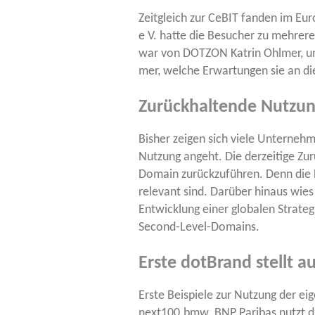
Zeit­gleich zur CeBIT fan­den im Eu
e V. hat­te die Besu­cher zu meh­re
war von DOTZON Kat­rin Ohl­mer, um ü
mer, wel­che Erwar­tun­gen sie an d
Zurückhaltende Nutzun
Bis­her zei­gen sich vie­le Unter­n
Nut­zung angeht. Die der­zei­ti­ge Zu
Domain zurück­zu­füh­ren. Denn die
rele­vant sind. Dar­über hin­aus wies
Ent­wick­lung einer glo­ba­len Stra­te­
Second-Level-Domains.
Erste dotBrand stellt
Ers­te Bei­spie­le zur Nut­zung der 
next100.bmw. BNP Pari­bas nutzt die