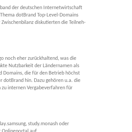
band der deut­schen Inter­net­wirt­schaft
dem The­ma dot­Brand Top-Level-Domains
schen­bi­lanz dis­ku­tier­ten die Teil­neh­
go noch eher zurück­hal­tend, was die
k­te Nutz­bar­keit der Län­der­na­men als
nd Domains, die für den Betrieb höchst
ner dot­Brand hin. Dazu gehö­ren u.a. die
 zu inter­nen Ver­ga­be­ver­fah­ren für
n, play.samsung, study.monash oder
Online­por­tal auf