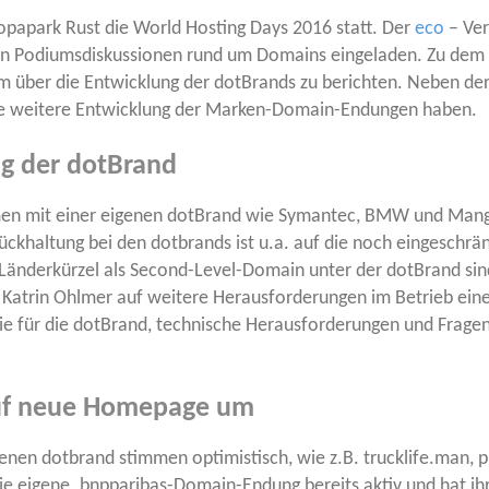
ro­pa­park Rust die World Hos­ting Days 2016 statt. Der
eco
– Ver­
­ren Podi­ums­dis­kus­sio­nen rund um Domains ein­ge­la­den. Zu 
ber die Ent­wick­lung der dot­Brands zu berich­ten. Neben der Zwi­
ie wei­te­re Ent­wick­lung der Mar­ken-Domain-Endun­gen haben.
g der dotBrand
eh­men mit einer eige­nen dot­Brand wie Syman­tec, BMW und Man­
rück­hal­tung bei den dot­brands ist u.a. auf die noch ein­ge­schrän
 Län­der­kür­zel als Second-Level-Domain unter der dot­Brand si
 Kat­rin Ohl­mer auf wei­te­re Her­aus­for­de­run­gen im Betrieb ei
gie für die dot­Brand, tech­ni­sche Her­aus­for­de­run­gen und Fra­gen
 auf neue Homepage um
eige­nen dot­brand stim­men opti­mis­tisch, wie z.B. trucklife.ma
 eige­ne .bnppa­ri­bas-Domain-Endung bereits aktiv und hat ihr 