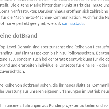
tellt. Die eige­ne Mar­ke hin­ter dem Punkt stärkt das Image u
omain-Infra­struk­tur. Dar­über hin­aus eröff­nen sich zahl­rei­che 
g für die Machi­ne-to-Machi­ne-Kom­mu­ni­ka­ti­on. Auch für die Nu
ot­mar­ke per­fekt geeig­net, wie z.B.
canna.stada
.
 eine dotBrand
Top-Level-Domain sind aber zunächst eine Rei­he von Her­aus­for­d
 Bran­ding- und Finanz­aspek­ten bis hin zu Poli­cyaspek­ten. Bera
­ne TLD, son­dern auch bei der Stra­te­gie­ent­wick­lung für die dot
­brand und erar­bei­ten indi­vi­du­el­le Kon­zep­te für eine Teil- ode
zuversichtlich:
e Rei­he von dot­brand sehen, die ihr neu­es digi­ta­les Kom­mu­ni­k
in der Bera­tung aus unse­ren eige­nen Erfah­run­gen im Betrieb n
­hin unse­re Erfah­run­gen aus Kun­den­pro­jek­ten zu tei­len und so