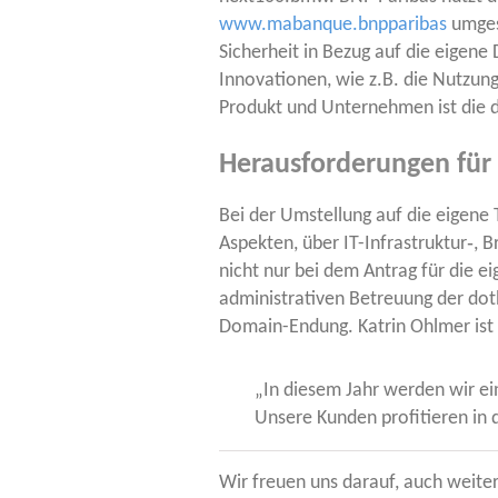
www.mabanque.bnpparibas
umge­s
Sicher­heit in Bezug auf die eige­ne D
Inno­va­tio­nen, wie z.B. die Nut­zun
Pro­dukt und Unter­neh­men ist die d
Herausforderungen für
Bei der Umstel­lung auf die eige­ne 
Aspek­ten, über IT-Infra­struk­tur‑,
nicht nur bei dem Antrag für die eige
admi­nis­tra­ti­ven Betreu­ung der dot
Domain-Endung. Kat­rin Ohl­mer ist 
„In die­sem Jahr wer­den wir ein
Unse­re Kun­den pro­fi­tie­ren 
Wir freu­en uns dar­auf, auch wei­ter