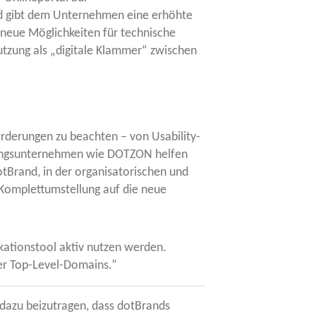
nd gibt dem Unter­neh­men eine erhöh­te
neue Mög­lich­kei­ten für tech­ni­sche
t­zung als „digi­ta­le Klam­mer“ zwi­schen
e­run­gen zu beach­ten – von Usa­bi­li­ty-
­tungs­un­ter­neh­men wie DOTZON hel­fen
­Brand, in der orga­ni­sa­to­ri­schen und
r Kom­plett­um­stel­lung auf die neue
a­ti­ons­tool aktiv nut­zen wer­den.
eu­er Top-Level-Domains.”
 dazu bei­zu­tra­gen, dass dot­Brands