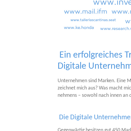
Ein erfolgreiches
Digitale Unterne
Unter­neh­men sind Mar­ken. Eine Mar
zeich­net mich aus? Was macht mich u
neh­mens – sowohl nach innen an die
Die Digitale Unternehm
Gegen­wär­tig besit­zen gut 450 Mar­