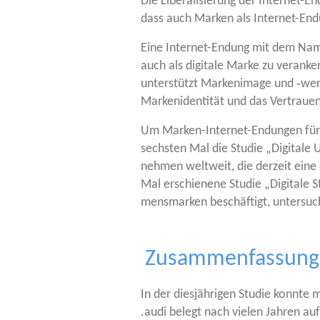
Die Libe­ra­li­sie­rung der Inter­net-
dass auch Mar­ken als Inter­net-En
Eine Inter­net-Endung mit dem Name
auch als digi­ta­le Mar­ke zu ver­an­ke
unter­stützt Mar­ken­image und ‑wert 
Mar­ken­iden­ti­tät und das Ver­tra
Um Mar­ken-Inter­net-Endun­gen für 
sechs­ten Mal die Stu­die „Digi­ta­l
neh­men welt­weit, die der­zeit eine
Mal erschie­ne­ne Stu­die „Digi­ta­le
mens­mar­ken beschäf­tigt, unter­sucht 
Zusammenfassung
In der dies­jäh­ri­gen Stu­die konn­te
.audi belegt nach vie­len Jah­ren auf