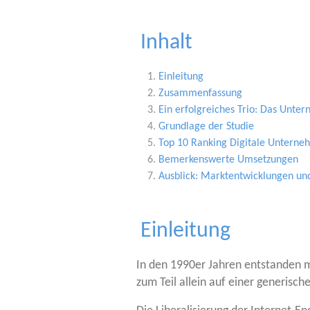
Inhalt
Ein­lei­tung
Zusam­men­fas­sung
Ein erfolg­rei­ches Trio: Das Unte
Grund­la­ge der Studie
Top 10 Ran­king Digi­ta­le Unter­n
Bemer­kens­wer­te Umsetzungen
Aus­blick: Markt­ent­wick­lun­gen
Einleitung
In den 1990er Jah­ren ent­stan­den m
zum Teil allein auf einer gene­ri­sche