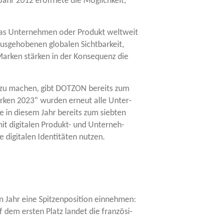
 Jahr 2012 eröff­ne­te die Mög­lich­keit,
as Unter­neh­men oder Pro­dukt welt­weit
­ge­ho­be­nen glo­ba­len Sicht­bar­keit,
Mar­ken stär­ken in der Kon­se­quenz die
ter zu machen, gibt DOTZON bereits zum
mar­ken 2023“ wur­den erneut alle Unter­
ie in die­sem Jahr bereits zum sieb­ten
it digi­ta­len Pro­dukt- und Unter­neh­
digi­ta­len Iden­ti­tä­ten nutzen.
 Jahr eine Spit­zen­po­si­ti­on ein­neh­men:
 dem ers­ten Platz lan­det die fran­zö­si­