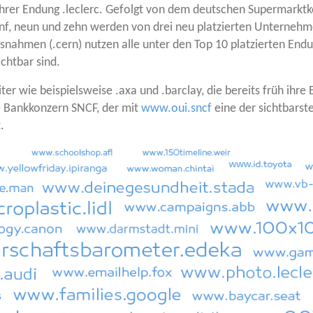
ihrer Endung .leclerc. Gefolgt von dem deut­schen Super­markt­ko
nf, neun und zehn wer­den von drei neu plat­zier­ten Unter­neh­
Aus­nah­men (.cern) nut­zen alle unter den Top 10 plat­zier­ten E
cht­bar sind.
ter wie bei­spiels­wei­se .axa und .bar­clay, die bereits früh ihr
e Bank­kon­zern SNCF, der mit
www.oui.sncf
eine der sicht­bars­t
t.