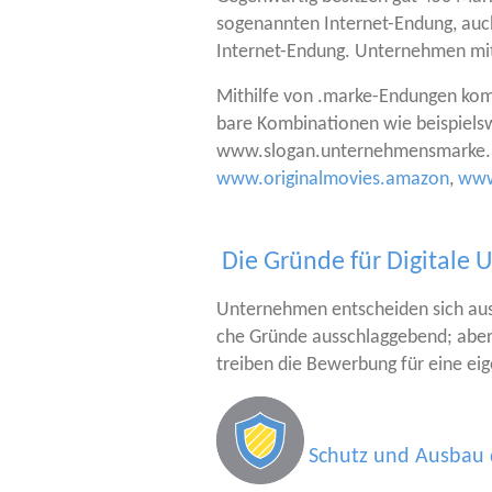
soge­nann­ten Inter­net-Endung, auc
Inter­net-Endung. Unter­neh­men mit 
Mit­hil­fe von .mar­ke-Endun­gen kom­
ba­re Kom­bi­na­tio­nen wie bei­
www.slogan.unternehmensmarke. Kon
www.originalmovies.amazon
,
www
Die Gründe für Digital
Unter­neh­men ent­schei­den sich aus 
che Grün­de aus­schlag­ge­bend; aber a
trei­ben die Bewer­bung für eine eig
Schutz und Ausbau 