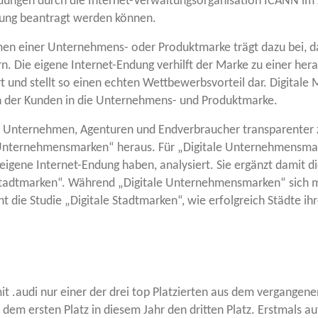
Endun­gen durch die Inter­net-Ver­wal­tungs­or­ga­ni­sa­ti­on ICANN im
dung bean­tragt wer­den können.
n einer Unter­neh­mens- oder Pro­dukt­mar­ke trägt dazu bei, d
rn. Die eige­ne Inter­net-Endung ver­hilft der Mar­ke zu einer her­aus
und stellt so einen ech­ten Wett­be­werbs­vor­teil dar. Digi­ta­le 
u­en der Kun­den in die Unter­neh­mens- und Produktmarke.
Unter­neh­men, Agen­tu­ren und End­ver­brau­cher trans­pa­ren­
e Unter­neh­mens­mar­ken“ her­aus. Für „Digi­ta­le Unter­neh­mens­
 eige­ne Inter­net-Endung haben, ana­ly­siert. Sie ergänzt damit d
 Stadt­mar­ken“. Wäh­rend „Digi­ta­le Unter­neh­mens­mar­ken“ sich m
die Stu­die „Digi­ta­le Stadt­mar­ken“, wie erfolg­reich Städ­te ihre 
 mit .audi nur einer der drei top Plat­zier­ten aus dem ver­gan­ge­nen
 dem ers­ten Platz in die­sem Jahr den drit­ten Platz. Erst­mals auf