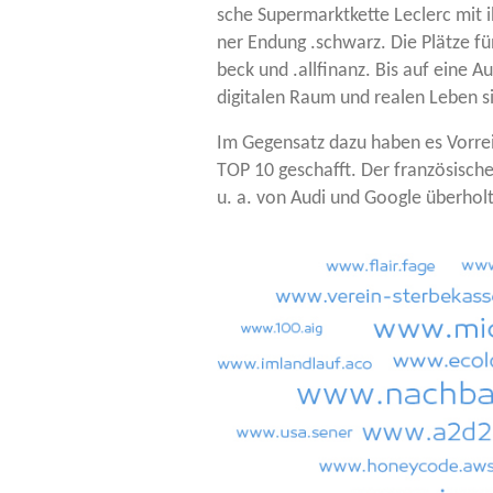
sche Super­markt­ket­te Leclerc mit 
ner Endung .schwarz. Die Plät­ze fü
beck und .all­fi­nanz. Bis auf eine 
digi­ta­len Raum und rea­len Leben si
Im Gegen­satz dazu haben es Vor­rei­
TOP 10 geschafft. Der fran­zö­si­sch
u. a. von Audi und Goog­le überhol