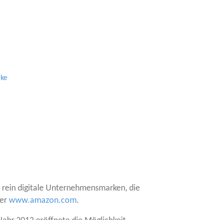
rke
ein digi­ta­le Unter­neh­mens­mar­ken, die
er
www.amazon.com
.