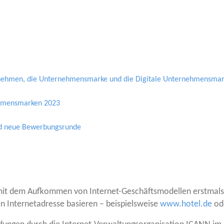
r­neh­men, die Unter­neh­mens­mar­ke und die Digi­ta­le Unternehmensma
eh­mens­mar­ken 2023
 und neue Bewerbungsrunde
it dem Auf­kom­men von Inter­net-Geschäfts­mo­del­len erst­mals r
n Inter­net­adres­se basie­ren – bei­spiels­wei­se
www.hotel.de
od