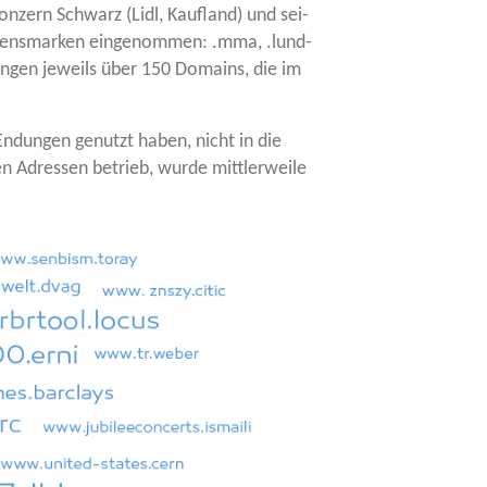
n­zern Schwarz (Lidl, Kauf­land) und sei­
mens­mar­ken ein­ge­nom­men: .mma, .lund­
ndun­gen jeweils über 150 Domains, die im
e Endun­gen genutzt haben, nicht in die
en Adres­sen betrieb, wur­de mitt­ler­wei­le