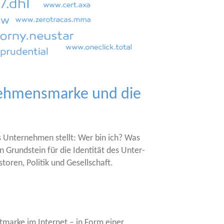
rnehmensmarke und die
es Unter­neh­men stellt: Wer bin ich? Was
Grund­stein für die Iden­ti­tät des Unter­
­ren, Poli­tik und Gesellschaft.
t­mar­ke im Inter­net – in Form einer