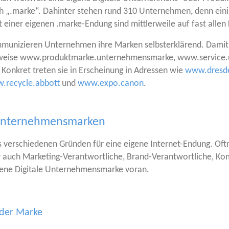
h „.mar­ke“. Dahin­ter ste­hen rund 310 Unter­neh­men, denn eini
einer eige­nen .mar­ke-Endung sind mitt­ler­wei­le auf fast allen 
mu­ni­zie­ren Unter­neh­men ihre Mar­ken selbst­er­klä­rend. Damit 
spiels­wei­se www.produktmarke.unternehmensmarke, www.servi
­kret tre­ten sie in Erschei­nung in Adres­sen wie
www.dresde
.recycle.abbott
und
www.expo.canon
.
e Unternehmensmarken
ver­schie­de­nen Grün­den für eine eige­ne Inter­net-Endung. Oft­m
uch Mar­ke­ting-Ver­ant­wort­li­che, Brand-Ver­ant­wort­li­che, Kom­
e­ne Digi­ta­le Unter­neh­mens­mar­ke voran.
der Marke