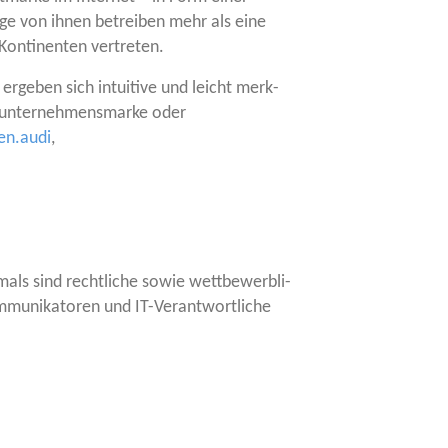
­ge von ihnen betrei­ben mehr als eine
Kon­ti­nen­ten vertreten.
erge­ben sich intui­ti­ve und leicht merk­
ce.unternehmensmarke oder
n.audi
,
als sind recht­li­che sowie wett­be­werb­li­
mu­ni­ka­to­ren und IT-Ver­ant­wort­li­che