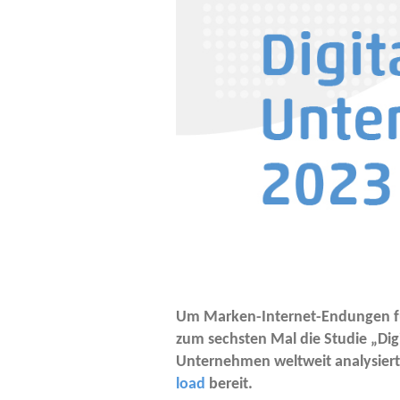
Um Mar­ken-Inter­net-Endun­gen fü
zum sechs­ten Mal die Stu­die „Digi
Unter­neh­men welt­weit ana­ly­sier
load
bereit.