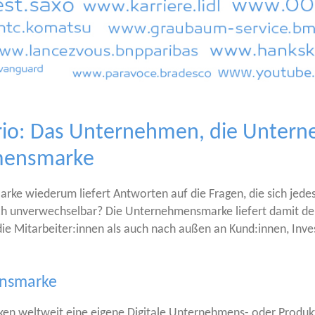
 Trio: Das Unternehmen, die Unte
hmensmarke
­ke wie­der­um lie­fert Ant­wor­ten auf die Fra­gen, die sich jed
nver­wech­sel­bar? Die Unter­neh­mens­mar­ke lie­fert damit den 
 Mitarbeiter:innen als auch nach außen an Kund:innen, Inves­to
ensmarke
ken welt­weit eine eige­ne Digi­ta­le Unter­neh­mens- oder Pro­duk