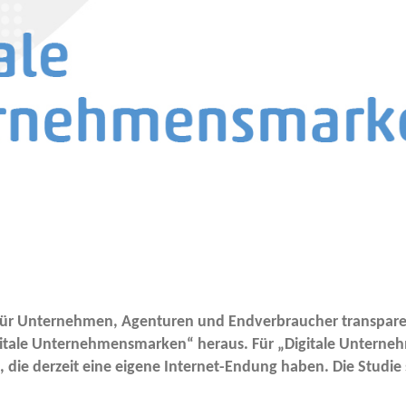
r Unter­neh­men, Agen­tu­ren und End­ver­brau­cher trans­pa­
­ta­le Unter­neh­mens­mar­ken“ her­aus. Für „Digi­ta­le Unter­n
t, die der­zeit eine eige­ne Inter­net-Endung haben. Die Stu­di