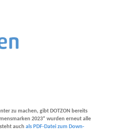
ren­ter zu machen, gibt DOTZON bereits
eh­mens­mar­ken 2023“ wur­den erneut alle
e steht auch
als PDF-Datei zum Down­