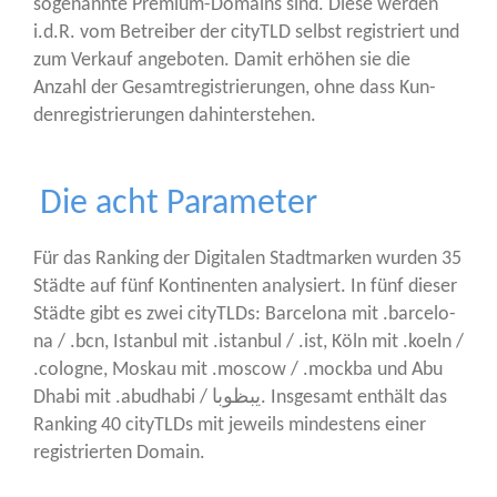
soge­nann­te Pre­mi­um-Domains sind. Die­se wer­den
i.d.R. vom Betrei­ber der cityTLD selbst regis­triert und
zum Ver­kauf ange­bo­ten. Damit erhö­hen sie die
Anzahl der Gesamt­re­gis­trie­run­gen, ohne dass Kun­
den­re­gis­trie­run­gen dahinterstehen.
Die acht Parameter
Für das Ran­king der Digi­ta­len Stadt­mar­ken wur­den 35
Städ­te auf fünf Kon­ti­nen­ten ana­ly­siert. In fünf die­ser
Städ­te gibt es zwei cityTLDs: Bar­ce­lo­na mit .bar­ce­lo­
na / .bcn, Istan­bul mit .istan­bul / .ist, Köln mit .koeln /
.colo­gne, Mos­kau mit .moscow / .mock­ba und Abu
Dha­bi mit .abud­ha­bi / يبظوبا. Ins­ge­samt ent­hält das
Ran­king 40 cityTLDs mit jeweils min­des­tens einer
regis­trier­ten Domain.