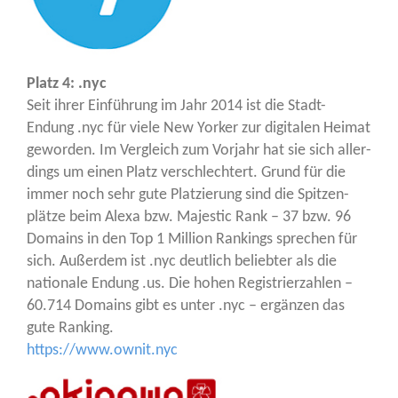
Platz 4: .nyc
Seit ihrer Ein­füh­rung im Jahr 2014 ist die Stadt-
Endung .nyc für vie­le New Yor­ker zur digi­ta­len Hei­mat
gewor­den. Im Ver­gleich zum Vor­jahr hat sie sich aller­
dings um einen Platz ver­schlech­tert. Grund für die
immer noch sehr gute Plat­zie­rung sind die Spit­zen­
plät­ze beim Ale­xa bzw. Maje­s­tic Rank – 37 bzw. 96
Domains in den Top 1 Mil­li­on Ran­kings spre­chen für
sich. Außer­dem ist .nyc deut­lich belieb­ter als die
natio­na­le Endung .us. Die hohen Regis­trier­zah­len –
60.714 Domains gibt es unter .nyc – ergän­zen das
gute Ran­king.
https://www.ownit.nyc