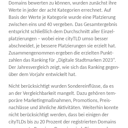
Domains bewer­ten zu kön­nen, wur­den zunächst ihre
Wer­te in jeder der acht Kate­go­rien errech­net. Auf
Basis der Wer­te je Kate­go­rie wur­de eine Plat­zie­rung
zwi­schen eins und 40 ver­ge­ben. Das Gesamt­ergeb­nis
ent­spricht schließ­lich dem Durch­schnitt aller Ein­zel­
plat­zie­run­gen – wobei eine cityTLD umso bes­ser
abschnei­det, je bes­se­re Plat­zie­run­gen sie erzielt hat.
Zusam­men­ge­nom­men erge­ben die erziel­ten Punkt­
zah­len das Ran­king für „Digi­ta­le Stadt­mar­ken 2023“.
Der Jah­res­ver­gleich zeigt, wie sich das Ran­king gegen­
über dem Vor­jahr ent­wi­ckelt hat.
Nicht berück­sich­tigt wur­den Son­der­ein­flüs­se, da es
an der Ver­gleich­bar­keit man­gelt. Dazu gehö­ren tem­
po­rä­re Mar­ke­ting­maß­nah­men, Pro­mo­ti­ons, Preis­
nach­läs­se und ähn­li­che Akti­vi­tä­ten. Wei­ter­hin konn­te
nicht berück­sich­tigt wer­den, dass bei eini­gen der
cityTLDs bis zu 20 Pro­zent der regis­trier­ten Domains