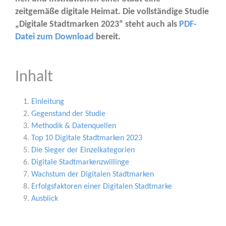
zeit­ge­mä­ße digi­ta­le Hei­mat. Die voll­stän­di­ge Stu­die
„Digi­ta­le Stadt­mar­ken 2023” steht auch als
PDF-
Datei zum Down­load
bereit.
Inhalt
Ein­lei­tung
Gegen­stand der Studie
Metho­dik & Datenquellen
Top 10 Digi­ta­le Stadt­mar­ken 2023
Die Sie­ger der Einzelkategorien
Digi­ta­le Stadtmarkenzwillinge
Wachs­tum der Digi­ta­len Stadtmarken
Erfolgs­fak­to­ren einer Digi­ta­len Stadtmarke
Aus­blick