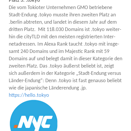
Platz 3: .tokyo
Die vom Tokio­ter Unter­neh­men GMO betrie­be­ne
Stadt-Endung .tokyo muss­te ihren zwei­ten Platz an
.ber­lin abtre­ten, und lan­det in die­sem Jahr auf dem
drit­ten Platz. Mit 118.030 Domains ist .tokyo wei­ter­
hin die cityTLD mit den meis­ten regis­trier­ten Inter­
net­adres­sen. Im Ale­xa Rank taucht .tokyo mit ins­ge­
samt 240 Domains und im Maje­s­tic Rank mit 59
Domains auf und belegt damit in die­ser Kate­go­rie den
zwei­ten Platz. Das .tokyo äußerst beliebt ist, zeigt
sich außer­dem in der Kate­go­rie „Stadt-Endung ver­sus
Län­der-Endung“: Denn .tokyo ist fast genau­so beliebt
wie die japa­ni­sche Län­de­ren­dung .jp.
https://hello.tokyo