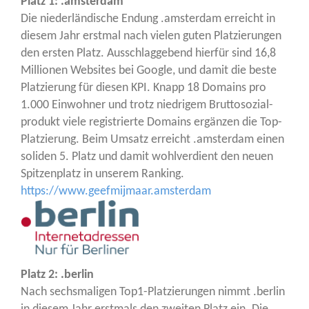
Platz 1: .ams­ter­dam
Die nie­der­län­di­sche Endung .ams­ter­dam erreicht in
die­sem Jahr erst­mal nach vie­len guten Plat­zie­run­gen
den ers­ten Platz. Aus­schlag­ge­bend hier­für sind 16,8
Mil­lio­nen Web­sites bei Goog­le, und damit die bes­te
Plat­zie­rung für die­sen KPI. Knapp 18 Domains pro
1.000 Ein­woh­ner und trotz nied­ri­gem Brut­to­so­zi­al­
pro­dukt vie­le regis­trier­te Domains ergän­zen die Top-
Plat­zie­rung. Beim Umsatz erreicht .ams­ter­dam einen
soli­den 5. Platz und damit wohl­ver­dient den neu­en
Spit­zen­platz in unse­rem Ran­king.
https://www.geefmijmaar.amsterdam
Platz 2: .ber­lin
Nach sechs­ma­li­gen Top1-Plat­zie­run­gen nimmt .ber­lin