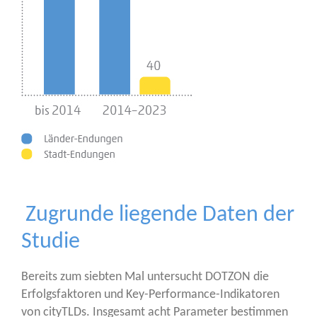
Zugrunde liegende Daten der
Studie
Bereits zum sieb­ten Mal unter­sucht DOTZON die
Erfolgs­fak­to­ren und Key-Per­for­mance-Indi­ka­to­ren
von cityTLDs. Ins­ge­samt acht Para­me­ter bestim­men