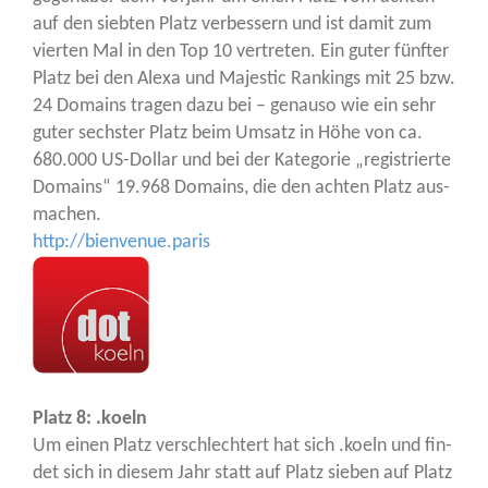
auf den sieb­ten Platz ver­bes­sern und ist damit zum
vier­ten Mal in den Top 10 ver­tre­ten. Ein guter fünf­ter
Platz bei den Ale­xa und Maje­s­tic Ran­kings mit 25 bzw.
24 Domains tra­gen dazu bei – genau­so wie ein sehr
guter sechs­ter Platz beim Umsatz in Höhe von ca.
680.000 US-Dol­lar und bei der Kate­go­rie „regis­trier­te
Domains“ 19.968 Domains, die den ach­ten Platz aus­
ma­chen.
http://bienvenue.paris
Platz 8: .koeln
Um einen Platz ver­schlech­tert hat sich .koeln und fin­
det sich in die­sem Jahr statt auf Platz sie­ben auf Platz