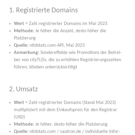
1. Registrierte Domains
Wert
= Zahl regis­trier­ter Domains im Mai 2023
Metho­de:
Je höher die Anzahl, des­to höher die
Platzierung
Quel­le:
ntldstats.com-API, Mai 2023
Anmer­kung:
Son­der­ef­fek­te wie Pro­mo­ti­ons der Betrei­
ber von cityTLDs, die zu erhöh­ten Regis­trie­rungs­zah­len
füh­ren, blie­ben unberücksichtigt
2. Umsatz
Wert
= Zahl regis­trier­ter Domains (Stand Mai 2023)
mul­ti­pli­ziert mit dem Ein­kaufs­preis für den Regis­trar
(USD)
Metho­de:
Je höher, des­to höher die Platzierung
Quel­le:
ntldstats.com / vautron.de / indi­vi­du­el­le Infor­