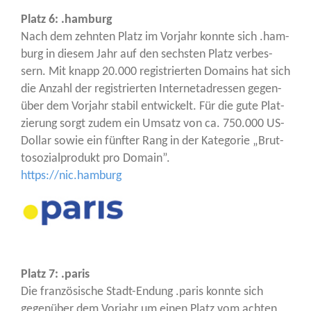
Platz 6: .ham­burg
Nach dem zehn­ten Platz im Vor­jahr konn­te sich .ham­
burg in die­sem Jahr auf den sechs­ten Platz ver­bes­
sern. Mit knapp 20.000 regis­trier­ten Domains hat sich
die Anzahl der regis­trier­ten Inter­net­adres­sen gegen­
über dem Vor­jahr sta­bil ent­wi­ckelt. Für die gute Plat­
zie­rung sorgt zudem ein Umsatz von ca. 750.000 US-
Dol­lar sowie ein fünf­ter Rang in der Kate­go­rie „Brut­
to­so­zi­al­pro­dukt pro Domain”.
https://nic.hamburg
Platz 7: .paris
Die fran­zö­si­sche Stadt-Endung .paris konn­te sich
gegen­über dem Vor­jahr um einen Platz vom ach­ten