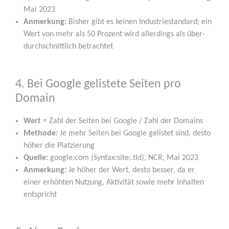
Mai 2023
Anmer­kung:
Bis­her gibt es kei­nen Indus­trie­stan­dard; ein
Wert von mehr als 50 Pro­zent wird aller­dings als über­
durch­schnitt­lich betrachtet
4. Bei Google gelistete Seiten pro
Domain
Wert
= Zahl der Sei­ten bei Goog­le / Zahl der Domains
Metho­de:
Je mehr Sei­ten bei Goog­le gelis­tet sind, des­to
höher die Platzierung
Quel­le:
google.com (Syntax:site:.tld), NCR, Mai 2023
Anmer­kung:
Je höher der Wert, des­to bes­ser, da er
einer erhöh­ten Nut­zung, Akti­vi­tät sowie mehr Inhal­ten
entspricht