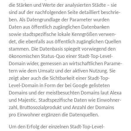
die Stär­ken und Wer­te der ana­ly­sier­ten Städ­te – sie
sind auf der nach­fol­gen­den Sei­te detail­liert beschrie­
ben. Als Daten­grund­la­ge der Para­me­ter wur­den
Daten aus öffent­lich zugäng­li­chen Daten­ban­ken
sowie stadt­spe­zi­fi­sche loka­le Kenn­grö­ßen ver­wen­
det, die eben­falls aus öffent­lich zugäng­li­chen Quel­len
stam­men. Die Daten­ba­sis spie­gelt vor­wie­gend den
öko­no­mi­schen Sta­tus-Quo einer Stadt-Top-Level-
Domain wider, gemes­sen an wirt­schaft­li­chen Para­me­
tern wie dem Umsatz und der akti­ven Nut­zung. Sie
zeigt aber auch die Sicht­bar­keit einer Stadt-Top-
Level-Domain in Form der bei Goog­le gelis­te­ten
Domains und der meist­be­such­ten Domains laut Ale­xa
und Maje­s­tic. Stadt­spe­zi­fi­sche Daten wie Ein­woh­ner­
zahl, Brut­to­so­zi­al­pro­dukt und Anzahl der Domains
pro Ein­woh­ner ergän­zen die Datenquellen.
Um den Erfolg der ein­zel­nen Stadt-Top-Level-