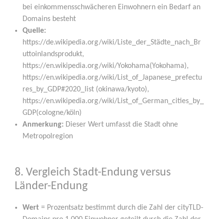
bei ein­kom­mens­schwä­che­ren Ein­woh­nern ein Bedarf an
Domains besteht
Quel­le:
https://de.wikipedia.org/wiki/Liste_der_Städte_nach_Br
uttoinlandsprodukt,
https://en.wikipedia.org/wiki/Yokohama(Yokohama),
https://en.wikipedia.org/wiki/List_of_Japanese_prefectu
res_by_GDP#2020_list (okinawa/kyoto),
https://en.wikipedia.org/wiki/List_of_German_cities_by_
GDP(cologne/köln)
Anmer­kung:
Die­ser Wert umfasst die Stadt ohne
Metropolregion
8. Vergleich Stadt-Endung versus
Länder-Endung
Wert
= Pro­zent­satz bestimmt durch die Zahl der cityTLD-