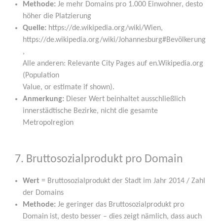
Metho­de:
Je mehr Domains pro 1.000 Ein­woh­ner, des­to
höher die Platzierung
Quel­le:
https://de.wikipedia.org/wiki/Wien,
https://de.wikipedia.org/wiki/Johannesburg#Bevölkerung
,
Alle ande­ren: Rele­van­te City Pages auf en.Wikipedia.org
(Popu­la­ti­on
Value, or esti­ma­te if shown).
Anmer­kung:
Die­ser Wert beinhal­tet aus­schließ­lich
inner­städ­ti­sche Bezir­ke, nicht die gesam­te
Metropolregion
7. Bruttosozialprodukt pro Domain
Wert
= Brut­to­so­zi­al­pro­dukt der Stadt im Jahr 2014 / Zahl
der Domains
Metho­de:
Je gerin­ger das Brut­to­so­zi­al­pro­dukt pro
Domain ist, des­to bes­ser – dies zeigt näm­lich, dass auch