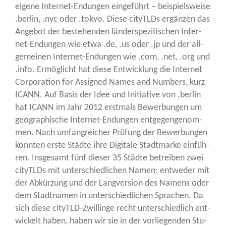
eige­ne Inter­net-Endun­gen ein­ge­führt – bei­spiels­wei­se
.ber­lin, .nyc oder .tokyo. Die­se cityTLDs ergän­zen das
Ange­bot der bestehen­den län­der­spe­zi­fi­schen Inter­
net-Endun­gen wie etwa .de, .us oder .jp und der all­
ge­mei­nen Inter­net-Endun­gen wie .com, .net, .org und
.info. Ermög­licht hat die­se Ent­wick­lung die Inter­net
Cor­po­ra­ti­on for Assi­gned Names and Num­bers, kurz
ICANN. Auf Basis der Idee und Initia­ti­ve von .ber­lin
hat ICANN im Jahr 2012 erst­mals Bewer­bun­gen um
geo­gra­phi­sche Inter­net-Endun­gen ent­ge­gen­ge­nom­
men. Nach umfang­rei­cher Prü­fung der Bewer­bun­gen
konn­ten ers­te Städ­te ihre Digi­ta­le Stadt­mar­ke ein­füh­
ren. Ins­ge­samt fünf die­ser 35 Städ­te betrei­ben zwei
cityTLDs mit unter­schied­li­chen Namen: ent­we­der mit
der Abkür­zung und der Lang­ver­si­on des Namens oder
dem Stadt­na­men in unter­schied­li­chen Spra­chen. Da
sich die­se cityTLD-Zwil­lin­ge recht unter­schied­lich ent­
wi­ckelt haben, haben wir sie in der vor­lie­gen­den Stu­