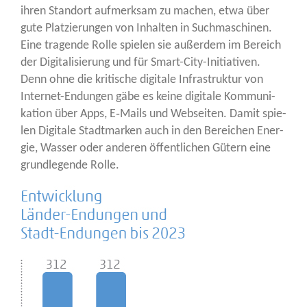
ihren Stand­ort auf­merk­sam zu machen, etwa über
gute Plat­zie­run­gen von Inhal­ten in Such­ma­schi­nen.
Eine tra­gen­de Rol­le spie­len sie außer­dem im Bereich
der Digi­ta­li­sie­rung und für Smart-City-Initia­ti­ven.
Denn ohne die kri­ti­sche digi­ta­le Infra­struk­tur von
Inter­net-Endun­gen gäbe es kei­ne digi­ta­le Kom­mu­ni­
ka­ti­on über Apps, E‑Mails und Web­sei­ten. Damit spie­
len Digi­ta­le Stadt­mar­ken auch in den Berei­chen Ener­
gie, Was­ser oder ande­ren öffent­li­chen Gütern eine
grund­le­gen­de Rolle.