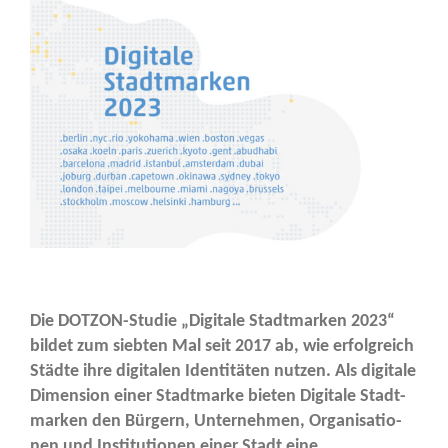
Die DOT­ZON-Stu­die „Digi­ta­le Stadt­mar­ken 2023“
bil­det zum sieb­ten Mal seit 2017 ab, wie erfolg­reich
Städ­te ihre digi­ta­len Iden­ti­tä­ten nut­zen. Als digi­ta­le
Dimen­si­on einer Stadt­mar­ke bie­ten Digi­ta­le Stadt­
mar­ken den Bür­gern, Unter­neh­men, Orga­ni­sa­tio­
nen und Insti­tu­tio­nen einer Stadt eine