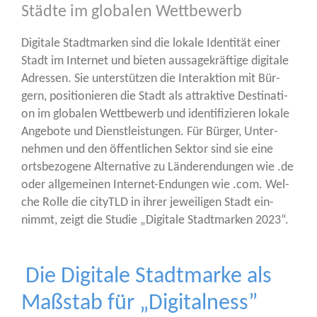
Städte im globalen Wettbewerb
Digi­ta­le Stadt­mar­ken sind die loka­le Iden­ti­tät einer
Stadt im Inter­net und bie­ten aus­sa­ge­kräf­ti­ge digi­ta­le
Adres­sen. Sie unter­stüt­zen die Inter­ak­ti­on mit Bür­
gern, posi­tio­nie­ren die Stadt als attrak­ti­ve Desti­na­ti­
on im glo­ba­len Wett­be­werb und iden­ti­fi­zie­ren loka­le
Ange­bo­te und Dienst­leis­tun­gen. Für Bür­ger, Unter­
neh­men und den öffent­li­chen Sek­tor sind sie eine
orts­be­zo­ge­ne Alter­na­ti­ve zu Län­de­ren­dun­gen wie .de
oder all­ge­mei­nen Inter­net-Endun­gen wie .com. Wel­
che Rol­le die cityTLD in ihrer jewei­li­gen Stadt ein­
nimmt, zeigt die Stu­die „Digi­ta­le Stadt­mar­ken 2023“.
Die Digitale Stadtmarke als
Maßstab für „Digitalness”