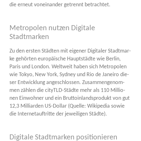
die erneut von­ein­an­der getrennt betrachtet.
Metropolen nutzen Digitale
Stadtmarken
Zu den ers­ten Städ­ten mit eige­ner Digi­ta­ler Stadt­mar­
ke gehör­ten euro­päi­sche Haupt­städ­te wie Ber­lin,
Paris und Lon­don. Welt­weit haben sich Metro­po­len
wie Tokyo, New York, Syd­ney und Rio de Janei­ro die­
ser Ent­wick­lung ange­schlos­sen. Zusam­men­ge­nom­
men zäh­len die cityTLD-Städ­te mehr als 110 Mil­lio­
nen Ein­woh­ner und ein Brut­to­in­lands­pro­dukt von gut
12,3 Mil­li­ar­den US-Dol­lar (Quel­le: Wiki­pe­dia sowie
die Inter­net­auf­trit­te der jewei­li­gen Städte).
Digitale Stadtmarken positionieren