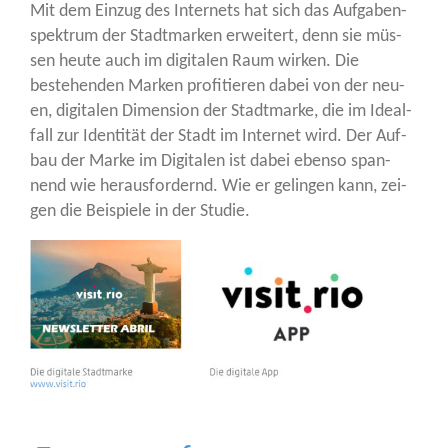
Mit dem Ein­zug des Inter­nets hat sich das Auf­ga­ben­
spek­trum der Stadt­mar­ken erwei­tert, denn sie müs­
sen heu­te auch im digi­ta­len Raum wir­ken. Die
bestehen­den Mar­ken pro­fi­tie­ren dabei von der neu­
en, digi­ta­len Dimen­si­on der Stadt­mar­ke, die im Ide­al­
fall zur Iden­ti­tät der Stadt im Inter­net wird. Der Auf­
bau der Mar­ke im Digi­ta­len ist dabei eben­so span­
nend wie her­aus­for­dernd. Wie er gelin­gen kann, zei­
gen die Bei­spie­le in der Studie.