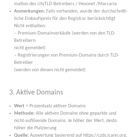
ma­ti­on des cityTLD-Betrei­bers / Hexo­net /Marcaria
Anmer­kun­gen:
Falls vor­han­den, wur­de der durch­schnitt­
li­che Ein­kaufs­preis für den Regis­trar berück­sich­tigt
Nicht ent­hal­ten:
– Pre­mi­um-Domain­ver­käu­fe (wer­den von den TLD-
Betrei­bern
nicht gemel­det)
– Regis­trie­run­gen von Pre­mi­um-Domains durch TLD-
Betrei­ber
(wer­den von die­sen nicht gemeldet)
3. Aktive Domains
Wert
= Pro­zent­satz akti­ver Domains
Metho­de:
Alle akti­ven Domains ohne gepark­te und
nicht-auf­lö­sen­de Domains. Je höher der Wert, des­to
höher die Platzierung
Quel­le:
Aus­wer­tung basie­rend auf https://czds.icann.org,