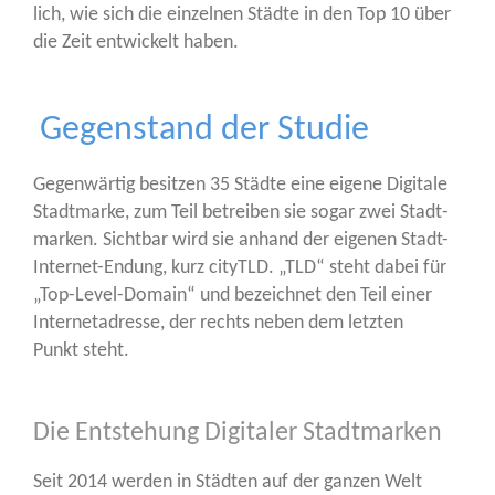
lich, wie sich die ein­zel­nen Städ­te in den Top 10 über
die Zeit ent­wi­ckelt haben.
Gegenstand der Studie
Gegen­wär­tig besit­zen 35 Städ­te eine eige­ne Digi­ta­le
Stadt­mar­ke, zum Teil betrei­ben sie sogar zwei Stadt­
mar­ken. Sicht­bar wird sie anhand der eige­nen Stadt-
Inter­net-Endung, kurz cityTLD. „TLD“ steht dabei für
„Top-Level-Domain“ und bezeich­net den Teil einer
Inter­net­adres­se, der rechts neben dem letz­ten
Punkt steht.
Die Entstehung Digitaler Stadtmarken
Seit 2014 wer­den in Städ­ten auf der gan­zen Welt