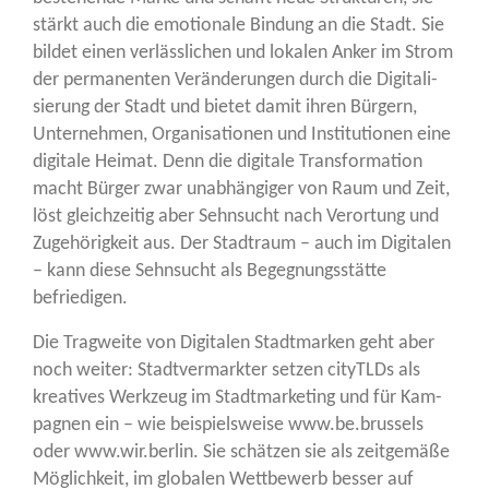
stärkt auch die emo­tio­na­le Bin­dung an die Stadt. Sie
bil­det einen ver­läss­li­chen und loka­len Anker im Strom
der per­ma­nen­ten Ver­än­de­run­gen durch die Digi­ta­li­
sie­rung der Stadt und bie­tet damit ihren Bür­gern,
Unter­neh­men, Orga­ni­sa­tio­nen und Insti­tu­tio­nen eine
digi­ta­le Hei­mat. Denn die digi­ta­le Trans­for­ma­ti­on
macht Bür­ger zwar unab­hän­gi­ger von Raum und Zeit,
löst gleich­zei­tig aber Sehn­sucht nach Ver­or­tung und
Zuge­hö­rig­keit aus. Der Stadt­raum – auch im Digi­ta­len
– kann die­se Sehn­sucht als Begeg­nungs­stät­te
befriedigen.
Die Trag­wei­te von Digi­ta­len Stadt­mar­ken geht aber
noch wei­ter: Stadt­ver­mark­ter set­zen cityTLDs als
krea­ti­ves Werk­zeug im Stadt­mar­ke­ting und für Kam­
pa­gnen ein – wie bei­spiels­wei­se www.be.brussels
oder www.wir.berlin. Sie schät­zen sie als zeit­ge­mä­ße
Mög­lich­keit, im glo­ba­len Wett­be­werb bes­ser auf