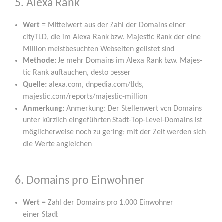
5. Alexa Rank
Wert
= Mit­tel­wert aus der Zahl der Domains einer
cityTLD, die im Ale­xa Rank bzw. Maje­s­tic Rank der eine
Mil­li­on meist­be­such­ten Web­sei­ten gelis­tet sind
Metho­de:
Je mehr Domains im Ale­xa Rank bzw. Maje­s­
tic Rank auf­tau­chen, des­to besser
Quel­le:
alexa.com, dnpedia.com/tlds,
majestic.com/reports/majestic-million
Anmer­kung:
Anmer­kung: Der Stel­len­wert von Domains
unter kürz­lich ein­ge­führ­ten Stadt-Top-Level-Domains ist
mög­li­cher­wei­se noch zu gering; mit der Zeit wer­den sich
die Wer­te angleichen
6. Domains pro Einwohner
Wert
= Zahl der Domains pro 1.000 Ein­woh­ner
einer Stadt