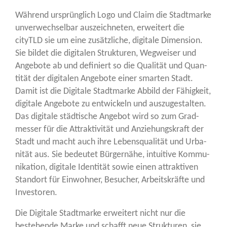
Wäh­rend ursprüng­lich Logo und Cla­im die Stadt­mar­ke
unver­wech­sel­bar aus­zeich­ne­ten, erwei­tert die
cityTLD sie um eine zusätz­li­che, digi­ta­le Dimen­si­on.
Sie bil­det die digi­ta­len Struk­tu­ren, Weg­wei­ser und
Ange­bo­te ab und defi­niert so die Qua­li­tät und Quan­
ti­tät der digi­ta­len Ange­bo­te einer smar­ten Stadt.
Damit ist die Digi­ta­le Stadt­mar­ke Abbild der Fähig­keit,
digi­ta­le Ange­bo­te zu ent­wi­ckeln und aus­zu­ge­stal­ten.
Das digi­ta­le städ­ti­sche Ange­bot wird so zum Grad­
mes­ser für die Attrak­ti­vi­tät und Anzie­hungs­kraft der
Stadt und macht auch ihre Lebens­qua­li­tät und Urba­
ni­tät aus. Sie bedeu­tet Bür­ger­nä­he, intui­ti­ve Kom­mu­
ni­ka­ti­on, digi­ta­le Iden­ti­tät sowie einen attrak­ti­ven
Stand­ort für Ein­woh­ner, Besu­cher, Arbeits­kräf­te und
Investoren.
Die Digi­ta­le Stadt­mar­ke erwei­tert nicht nur die
bestehen­de Mar­ke und schafft neue Struk­tu­ren, sie