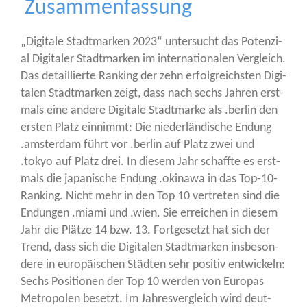
Zusammenfassung
„Digi­ta­le Stadt­mar­ken 2023“ unter­sucht das Poten­zi­
al Digi­ta­ler Stadt­mar­ken im inter­na­tio­na­len Ver­gleich.
Das detail­lier­te Ran­king der zehn erfolg­reichs­ten Digi­
ta­len Stadt­mar­ken zeigt, dass nach sechs Jah­ren erst­
mals eine ande­re Digi­ta­le Stadt­mar­ke als .ber­lin den
ers­ten Platz ein­nimmt: Die nie­der­län­di­sche Endung
.ams­ter­dam führt vor .ber­lin auf Platz zwei und
.tokyo auf Platz drei. In die­sem Jahr schaff­te es erst­
mals die japa­ni­sche Endung .oki­na­wa in das Top-10-
Ran­king. Nicht mehr in den Top 10 ver­tre­ten sind die
Endun­gen .miami und .wien. Sie errei­chen in die­sem
Jahr die Plät­ze 14 bzw. 13. Fort­ge­setzt hat sich der
Trend, dass sich die Digi­ta­len Stadt­mar­ken ins­be­son­
de­re in euro­päi­schen Städ­ten sehr posi­tiv ent­wi­ckeln:
Sechs Posi­tio­nen der Top 10 wer­den von Euro­pas
Metro­po­len besetzt. Im Jah­res­ver­gleich wird deut­