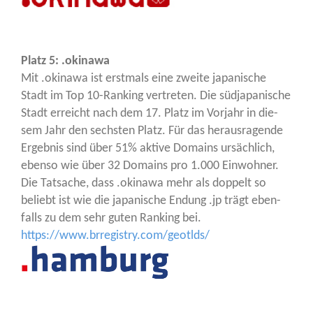
Platz 5: .oki­na­wa
Mit .oki­na­wa ist erst­mals eine zwei­te japa­ni­sche
Stadt im Top 10-Ran­king ver­tre­ten. Die süd­ja­pa­ni­sche
Stadt erreicht nach dem 17. Platz im Vor­jahr in die­
sem Jahr den sechs­ten Platz. Für das her­aus­ra­gen­de
Ergeb­nis sind über 51% akti­ve Domains ursäch­lich,
eben­so wie über 32 Domains pro 1.000 Ein­woh­ner.
Die Tat­sa­che, dass .oki­na­wa mehr als dop­pelt so
beliebt ist wie die japa­ni­sche Endung .jp trägt eben­
falls zu dem sehr guten Ran­king bei.
https://www.brregistry.com/geotlds/