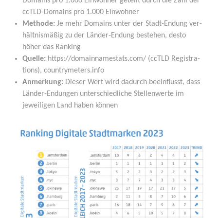
Domains pro 1.000 Ein­woh­ner geteilt durch die Zahl der
ccTLD-Domains pro 1.000 Einwohner
Metho­de:
Je mehr Domains unter der Stadt-Endung ver­
hält­nis­mä­ßig zu der Län­der-Endung bestehen, des­to
höher das Ranking
Quel­le:
https://domainnamestats.com/ (ccTLD Regis­tra­
ti­ons), countrymeters.info
Anmer­kung:
Die­ser Wert wird dadurch beein­flusst, dass
Län­der-Endun­gen unter­schied­li­che Stel­len­wer­te im
jewei­li­gen Land haben können