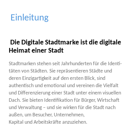
Einleitung
Die Digitale Stadtmarke ist die digitale
Heimat einer Stadt
Stadt­mar­ken ste­hen seit Jahr­hun­der­ten für die Iden­ti­
tä­ten von Städ­ten. Sie reprä­sen­tie­ren Städ­te und
deren Ein­zig­ar­tig­keit auf den ers­ten Blick, sind
authen­tisch und emo­tio­nal und ver­ei­nen die Viel­falt
und Dif­fe­ren­zie­rung einer Stadt unter einem visu­el­len
Dach. Sie bie­ten Iden­ti­fi­ka­ti­on für Bür­ger, Wirt­schaft
und Ver­wal­tung – und sie wir­ken für die Stadt nach
außen, um Besu­cher, Unter­neh­men,
Kapi­tal und Arbeits­kräf­te anzuziehen.