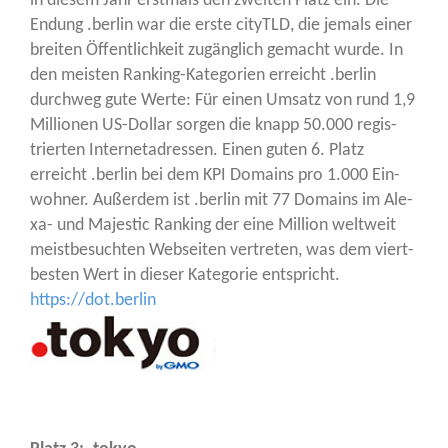
in die­sem Jahr erst­mals den zwei­ten Platz ein. Die
Endung .ber­lin war die ers­te cityTLD, die jemals einer
brei­ten Öffent­lich­keit zugäng­lich gemacht wur­de. In
den meis­ten Ran­king-Kate­go­rien erreicht .ber­lin
durch­weg gute Wer­te: Für einen Umsatz von rund 1,9
Mil­lio­nen US-Dol­lar sor­gen die knapp 50.000 regis­
trier­ten Inter­net­adres­sen. Einen guten 6. Platz
erreicht .ber­lin bei dem KPI Domains pro 1.000 Ein­
woh­ner. Außer­dem ist .ber­lin mit 77 Domains im Ale­
xa- und Maje­s­tic Ran­king der eine Mil­li­on welt­weit
meist­be­such­ten Web­sei­ten ver­tre­ten, was dem viert­
bes­ten Wert in die­ser Kate­go­rie ent­spricht.
https://dot.berlin