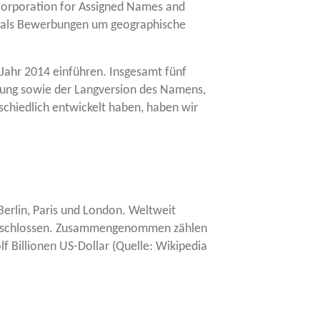
Cor­po­ra­ti­on for Assi­gned Names and
mals Bewer­bun­gen um geo­gra­phi­sche
Jahr 2014 ein­füh­ren. Ins­ge­samt fünf
­zung sowie der Lang­ver­si­on des Namens,
­schied­lich ent­wi­ckelt haben, haben wir
Ber­lin, Paris und Lon­don. Welt­weit
e­schlos­sen. Zusam­men­ge­nom­men zäh­len
Bil­lio­nen US-Dol­lar (Quel­le: Wiki­pe­dia