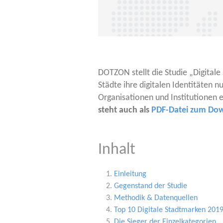
DOTZON stellt die Stu­die „Digi­ta­l
Städ­te ihre digi­ta­len Iden­ti­tä­ten
Orga­ni­sa­tio­nen und Insti­tu­tio­nen
steht auch als
PDF-Datei zum Dow
Inhalt
Ein­lei­tung
Gegen­stand der Studie
Metho­dik & Datenquellen
Top 10 Digi­ta­le Stadt­mar­ken 201
Die Sie­ger der Einzelkategorien