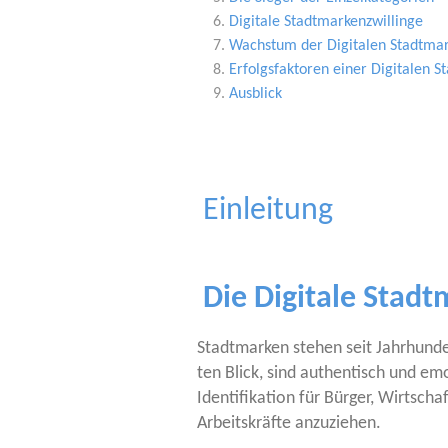
Digi­ta­le Stadtmarkenzwillinge
Wachs­tum der Digi­ta­len Stadtma
Erfolgs­fak­to­ren einer Digi­ta­len
Aus­blick
Einleitung
Die Digitale Stadt
Stadt­mar­ken ste­hen seit Jahr­hun­der
ten Blick, sind authen­tisch und emo­t
Iden­ti­fi­ka­ti­on für Bür­ger, Wirt
Arbeits­kräf­te anzuziehen.