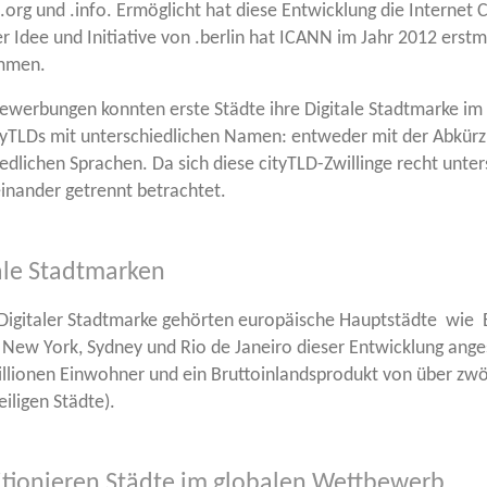
org und .info. Ermög­licht hat die­se Ent­wick­lung die Inter­net 
 Idee und Initia­ti­ve von .ber­lin hat ICANN im Jahr 2012 erst­
ommen.
er­bun­gen konn­ten ers­te Städ­te ihre Digi­ta­le Stadt­mar­ke im 
ityTLDs mit unter­schied­li­chen Namen: ent­we­der mit der Abkür
­li­chen Spra­chen. Da sich die­se cityTLD-Zwil­lin­ge recht unter
n­ein­an­der getrennt betrachtet.
ale Stadtmarken
Digi­ta­ler Stadt­mar­ke gehör­ten euro­päi­sche Haupt­städ­te wie 
New York, Syd­ney und Rio de Janei­ro die­ser Ent­wick­lung ang
io­nen Ein­woh­ner und ein Brut­to­in­lands­pro­dukt von über zwölf 
i­li­gen Städte).
itionieren Städte im globalen Wettbewerb