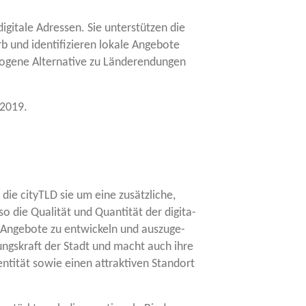
digi­ta­le Adres­sen. Sie unter­stüt­zen die
b und iden­ti­fi­zie­ren loka­le Ange­bo­te
­ge­ne Alter­na­ti­ve zu Län­de­ren­dun­gen
n 2019.
 die cityTLD sie um eine zusätz­li­che,
so die Qua­li­tät und Quan­ti­tät der digi­ta­
 Ange­bo­te zu ent­wi­ckeln und aus­zu­ge­
e­hungs­kraft der Stadt und macht auch ihre
den­ti­tät sowie einen attrak­ti­ven Stand­ort