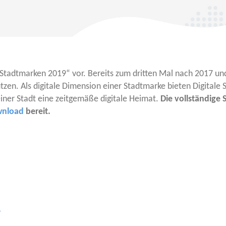
e Stadt­mar­ken 2019“ vor. Bereits zum drit­ten Mal nach 2017 und 
 nut­zen. Als digi­ta­le Dimen­si­on einer Stadt­mar­ke bie­ten Digi­ta
 einer Stadt eine zeit­ge­mä­ße digi­ta­le Hei­mat.
Die voll­stän­di­ge
n­load
bereit.
9