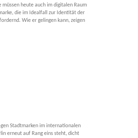
ie müs­sen heu­te auch im digi­ta­len Raum
­ke, die im Ide­al­fall zur Iden­ti­tät der
for­dernd. Wie er gelin­gen kann, zei­gen
­gen Stadt­mar­ken im inter­na­tio­na­len
er­lin erneut auf Rang eins steht, dicht