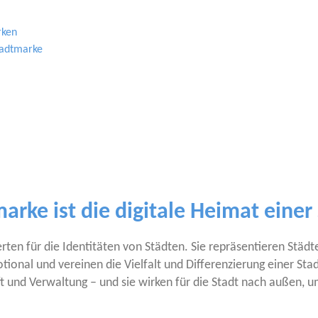
rken
 Stadtmarke
marke ist die digitale Heimat einer
­ten für die Iden­ti­tä­ten von Städ­ten. Sie reprä­sen­tie­ren Städ­t
io­nal und ver­ei­nen die Viel­falt und Dif­fe­ren­zie­rung einer St
­schaft und Ver­wal­tung – und sie wir­ken für die Stadt nach außen,