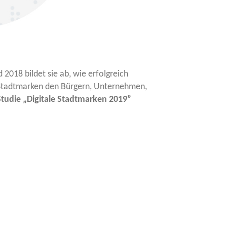
2018 bil­det sie ab, wie erfolg­reich
­le Stadt­mar­ken den Bür­gern, Unter­neh­men,
 Stu­die „Digi­ta­le Stadt­mar­ken 2019”