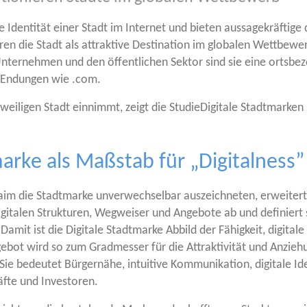
e Iden­ti­tät einer Stadt im Inter­net und bie­ten aus­sa­ge­kräf­ti­ge 
e­ren die Stadt als attrak­ti­ve Desti­na­ti­on im glo­ba­len Wett­be­wer
Unter­neh­men und den öffent­li­chen Sek­tor sind sie eine orts­be­zo
et-Endun­gen wie .com.
wei­li­gen Stadt ein­nimmt, zeigt die Stu­di­eDi­gi­ta­le Stadt­mar­ke
marke als Maßstab für „Digitalness”
m die Stadt­mar­ke unver­wech­sel­bar aus­zeich­ne­ten, erwei­tert
 digi­ta­len Struk­tu­ren, Weg­wei­ser und Ange­bo­te ab und defi­niert 
amit ist die Digi­ta­le Stadt­mar­ke Abbild der Fähig­keit, digi­ta­le
 Ange­bot wird so zum Grad­mes­ser für die Attrak­ti­vi­tät und Anzi
ie bedeu­tet Bür­ger­nä­he, intui­ti­ve Kom­mu­ni­ka­ti­on, digi­ta­le I
räf­te und Investoren.