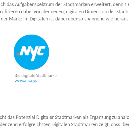
ich das Auf­ga­ben­spek­trum der Stadt­mar­ken erwei­tert, denn s
fi­tie­ren dabei von der neu­en, digi­ta­len Dimen­si­on der Stadt­mar
der Mar­ke im Digi­ta­len ist dabei eben­so span­nend wie her­aus­
cht das Poten­zi­al Digi­ta­ler Stadt­mar­ken als Ergän­zung zu ana­lo
g der zehn erfolg­reichs­ten Digi­ta­len Stadt­mar­ken zeigt, dass .b