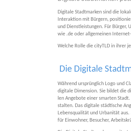
Digi­ta­le Stadt­mar­ken sind die loka­l
Inter­ak­ti­on mit Bür­gern, posi­tio­ni
und Dienst­leis­tun­gen. Für Bür­ger, 
wie .de oder all­ge­mei­nen Inter­n
Wel­che Rol­le die cityTLD in ihrer je
Die Digitale Stadt
Wäh­rend ursprüng­lich Logo und Cla­i
digi­ta­le Dimen­si­on. Sie bil­det die
len Ange­bo­te einer smar­ten Stadt. D
stal­ten. Das digi­ta­le städ­ti­sche
Lebens­qua­li­tät und Urba­ni­tät aus. S
für Ein­woh­ner, Besu­cher, Arbeits­k