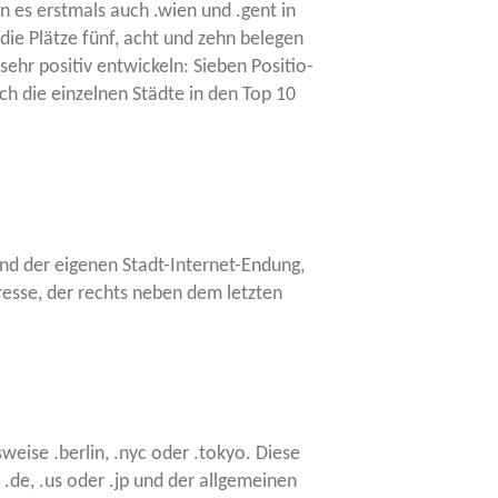
en es erst­mals auch .wien und .gent in
die Plät­ze fünf, acht und zehn bele­gen
ehr posi­tiv ent­wi­ckeln: Sie­ben Posi­tio­
ch die ein­zel­nen Städ­te in den Top 10
hand der eige­nen Stadt-Inter­net-Endung,
es­se, der rechts neben dem letz­ten
wei­se .ber­lin, .nyc oder .tokyo. Die­se
.de, .us oder .jp und der all­ge­mei­nen