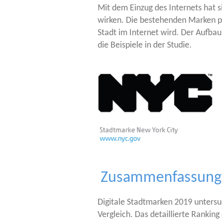
Mit dem Ein­zug des Inter­nets hat s
wir­ken. Die bestehen­den Mar­ken pro­
Stadt im Inter­net wird. Der Auf­bau 
die Bei­spie­le in der Studie.
Zusammenfassung
Digi­ta­le Stadt­mar­ken 2019 unter­su
Ver­gleich. Das detail­lier­te Ran­kin