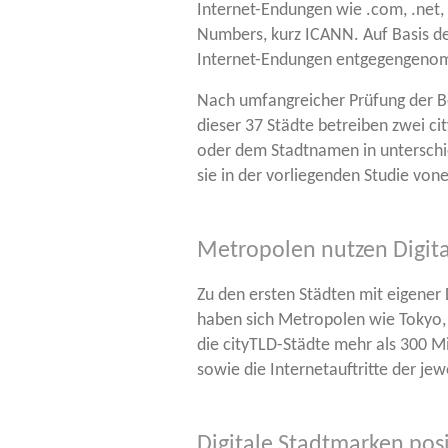
Inter­net-Endun­gen wie .com, .net, .
Num­bers, kurz ICANN. Auf Basis der
Inter­net-Endun­gen entgegengen
Nach umfang­rei­cher Prü­fung der Bew
die­ser 37 Städ­te betrei­ben zwei c
oder dem Stadt­na­men in unter­schied
sie in der vor­lie­gen­den Stu­die vo
Metropolen nutzen Digit
Zu den ers­ten Städ­ten mit eige­ner 
haben sich Metro­po­len wie Tokyo, 
die cityTLD-Städ­te mehr als 300 Mil­l
sowie die Inter­net­auf­trit­te der jewe
Digitale Stadtmarken pos