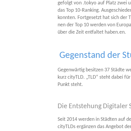
gefolgt von .tokyo auf Platz zwei un
das Top 10-Ran­king. Aus­ge­schie­de
konn­ten. Fort­ge­setzt hat sich der T
nen der Top 10 wer­den von Euro­pas 
über die Zeit ent­fal­tet haben.en.
Gegenstand der St
Gegen­wär­tig besit­zen 37 Städ­te we
kurz cityTLD. „TLD“ steht dabei für
Punkt steht.
Die Entstehung Digitaler
Seit 2014 wer­den in Städ­ten auf der
cityTLDs ergän­zen das Ange­bot der 