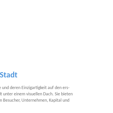
 Stadt
e und deren Ein­zig­ar­tig­keit auf den ers­
adt unter einem visu­el­len Dach. Sie bie­ten
 um Besu­cher, Unter­neh­men, Kapi­tal und