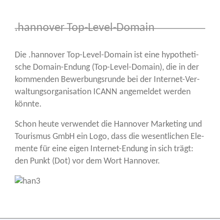
.hannover Top-Level-Domain
Die .han­no­ver Top-Level-Domain ist eine hypo­the­ti­
sche Domain-Endung (Top-Level-Domain), die in der
kom­men­den Bewer­bungs­run­de bei der Inter­net-Ver­
wal­tungs­or­ga­ni­sa­ti­on ICANN ange­mel­det wer­den
könnte.
Schon heu­te ver­wen­det die Han­no­ver Mar­ke­ting und
Tou­ris­mus GmbH ein Logo, dass die wesent­li­chen Ele­
men­te für eine eigen Inter­net-Endung in sich trägt:
den Punkt (Dot) vor dem Wort Hannover.