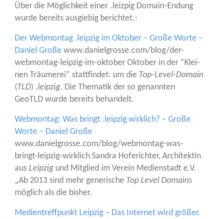
Über die Mög­lich­keit einer .leiz­pig Domain-Endung
wur­de bereits aus­gie­big berichtet.:
Der Web­mon­tag .leip­zig im Okto­ber – Gro­ße Wor­te –
Dani­el Gro­ße
www.danielgrosse.com/blog/der-
webmontag-leipzig-im-oktober Okto­ber in der “Klei­
nen Träu­me­rei” statt­fin­det: um die
Top
-
Level
-
Domain
(
TLD
) .
leip­zig
. Die The­ma­tik der so genann­ten
GeoTLD wur­de bereits behandelt.
Web­mon­tag: Was bringt .leip­zig wirk­lich? – Gro­ße
Wor­te – Dani­el Gro­ße
www.danielgrosse.com/blog/webmontag-was-
bringt-leipzig-wirklich San­dra Hofe­rich­ter, Archi­tek­tin
aus
Leip­zig
und Mit­glied im Ver­ein Medi­en­stadt e.V.
„Ab 2013 sind mehr gene­ri­sche
Top Level Domains
mög­lich als die bisher.
Medi­en­treff­punkt Leip­zig – Das Inter­net wird grö­ßer.