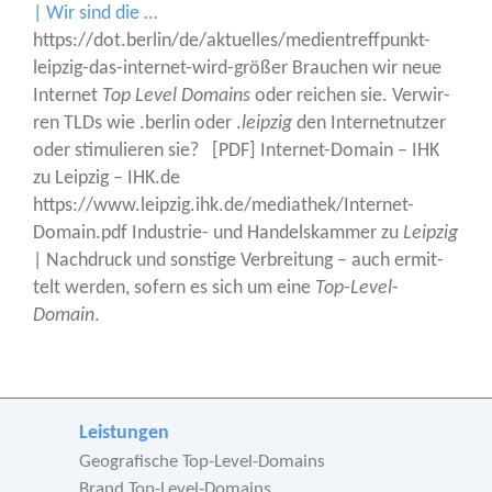
| Wir sind die …
https://dot.berlin/de/aktuelles/medientreffpunkt-
leipzig-das-internet-wird-größer Brau­chen wir neue
Inter­net
Top Level Domains
oder rei­chen sie. Ver­wir­
ren TLDs wie .ber­lin oder .
leip­zig
den Inter­net­nut­zer
oder sti­mu­lie­ren sie? [PDF] Inter­net-Domain – IHK
zu Leip­zig – IHK.de
https://www.leipzig.ihk.de/mediathek/Internet-
Domain.pdf Indus­trie- und Han­dels­kam­mer zu
Leip­zig
| Nach­druck und sons­ti­ge Ver­brei­tung – auch ermit­
telt wer­den, sofern es sich um eine
Top
-
Level
-
Domain
.
Leistungen
Geografische Top-Level-Domains
Brand Top-Level-Domains